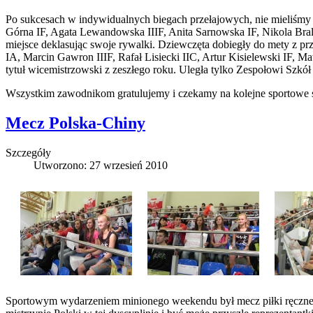
Po sukcesach w indywidualnych biegach przełajowych, nie mieliśmy 
Górna IF, Agata Lewandowska IIIF, Anita Sarnowska IF, Nikola Bralew
miejsce deklasując swoje rywalki. Dziewczęta dobiegły do mety z p
IA, Marcin Gawron IIIF, Rafał Lisiecki IIC, Artur Kisielewski IF
tytuł wicemistrzowski z zeszłego roku. Uległa tylko Zespołowi Szkół
Wszystkim zawodnikom gratulujemy i czekamy na kolejne sportowe 
Mecz Polska-Chiny
Szczegóły
Utworzono: 27 wrzesień 2010
Sportowym wydarzeniem minionego weekendu był mecz piłki ręcznej k