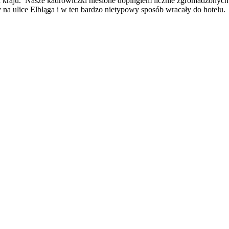
tki kraju. Nasze kadrowiczki niesione dopingiem licznie zgromadzonych
na ulice Elbląga i w ten bardzo nietypowy sposób wracały do hotelu.