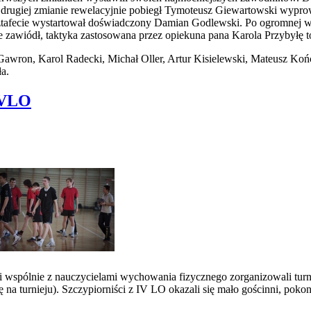
a drugiej zmianie rewelacyjnie pobiegł Tymoteusz Giewartowski wypro
 sztafecie wystartował doświadczony Damian Godlewski. Po ogromnej wa
ie zawiódł, taktyka zastosowana przez opiekuna pana Karola Przybyłę 
Gawron, Karol Radecki, Michał Oller, Artur Kisielewski, Mateusz Ko
a.
 IVLO
 i wspólnie z nauczycielami wychowania fizycznego zorganizowali tur
 na turnieju). Szczypiorniści z IV LO okazali się mało gościnni, pokon