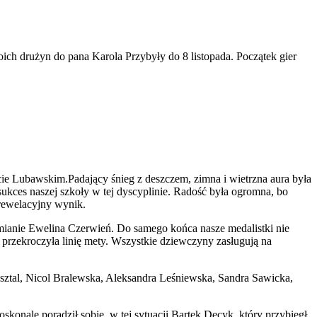
ch drużyn do pana Karola Przybyły do 8 listopada. Początek gier
e Lubawskim.Padający śnieg z deszczem, zimna i wietrzna aura była
sukces naszej szkoły w tej dyscyplinie. Radość była ogromna, bo
 rewelacyjny wynik.
mianie Ewelina Czerwień. Do samego końca nasze medalistki nie
 przekroczyła linię mety. Wszystkie dziewczyny zasługują na
sztal, Nicol Bralewska, Aleksandra Leśniewska, Sandra Sawicka,
onale poradził sobie w tej sytuacji Bartek Decyk, który przybiegł