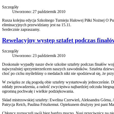
Szczegóły
Utworzono: 27 październik 2010
Rusza kolejna edycja Szkolnego Turnieju Halowej Piłki Nożnej O Pu
eliminacyjnych przewidziany jest na 15.11.
Serdecznie zapraszamy.
Rewelacyjny występ sztafet podczas finał
Szczegóły
Utworzono: 23 październik 2010
Doskonale wypadły nasze dwie szkolne sztafety podczas finałów wo
najwyraźniej sprzymierzeńcem naszych zawodników. Sztafeta dziewcząt
choć po cichu myśleliśmy o medalach nikt nie spodziewał się, że prz
W związku ze złą pogodą obie sztafety wystartowały jednocześnie. 
oddały prowadzenia, a radość zwycięstwa najbardziej odczuła biegnąc
ogromną pochwałę i wielkie podziękowania.
Skład mistrzowskiej sztafety: Ewelina Czerwień, Aleksandra Górna,
Patrycja Reich, Paulina Friszkemut. Opiekunem drużyny jest pani Ma
Chłopcy rozpoczęli swój bieg bardzo mocno. Nasi przeciwnicy na pi