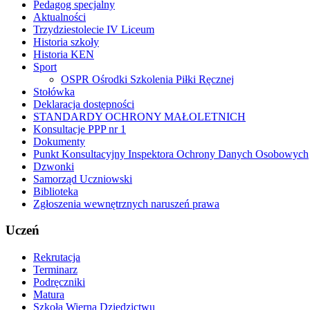
Pedagog specjalny
Aktualności
Trzydziestolecie IV Liceum
Historia szkoły
Historia KEN
Sport
OSPR Ośrodki Szkolenia Piłki Ręcznej
Stołówka
Deklaracja dostępności
STANDARDY OCHRONY MAŁOLETNICH
Konsultacje PPP nr 1
Dokumenty
Punkt Konsultacyjny Inspektora Ochrony Danych Osobowych
Dzwonki
Samorząd Uczniowski
Biblioteka
Zgłoszenia wewnętrznych naruszeń prawa
Uczeń
Rekrutacja
Terminarz
Podręczniki
Matura
Szkoła Wierna Dziedzictwu