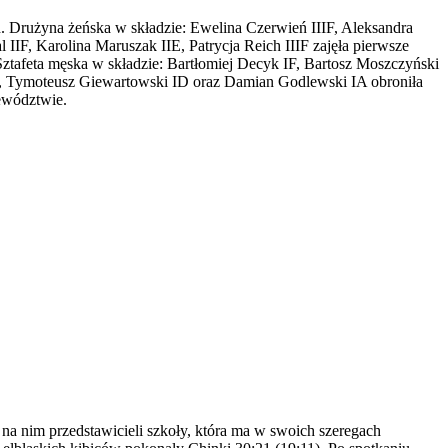
. Drużyna żeńska w składzie: Ewelina Czerwień IIIF, Aleksandra
IIF, Karolina Maruszak IIE, Patrycja Reich IIIF zajęła pierwsze
ztafeta męska w składzie: Bartłomiej Decyk IF, Bartosz Moszczyński
IC, Tymoteusz Giewartowski ID oraz Damian Godlewski IA obroniła
jewództwie.
a nim przedstawicieli szkoły, która ma w swoich szeregach