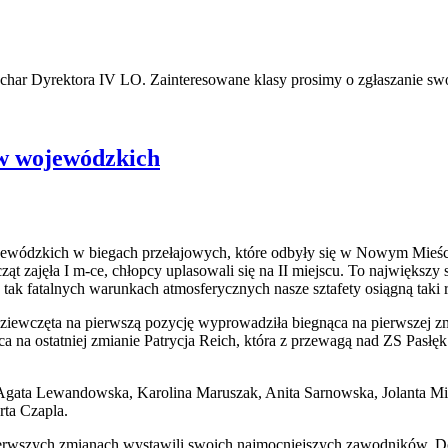
char Dyrektora IV LO. Zainteresowane klasy prosimy o zgłaszanie swoi
ów wojewódzkich
jewódzkich w biegach przełajowych, które odbyły się w Nowym Mieści
 zajęła I m-ce, chłopcy uplasowali się na II miejscu. To największy 
y tak fatalnych warunkach atmosferycznych nasze sztafety osiągną taki
Dziewczęta na pierwszą pozycję wyprowadziła biegnąca na pierwszej z
a na ostatniej zmianie Patrycja Reich, która z przewagą nad ZS Pasłęk
 Agata Lewandowska, Karolina Maruszak, Anita Sarnowska, Jolanta Mi
rta Czapla.
erwszych zmianach wystawili swoich najmocniejszych zawodników. Dosk