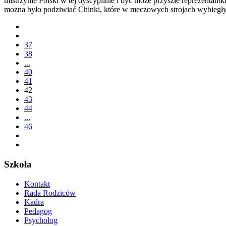
mistrzynie Polski w tej dyscyplinie i być może przyszłe reprezentan
można było podziwiać Chinki, które w meczowych strojach wybiegły 
37
38
...
40
41
42
43
44
...
46
Szkoła
Kontakt
Rada Rodziców
Kadra
Pedagog
Psycholog