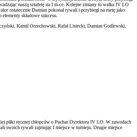
wadzając naszą sztafetę na I m-ce. Kolejne zmiany to walka IV LO
lce ostatecznie Damian pokonał rywali i przybiegł na metę jako
to elementy składowe sukcesu.
ńczyński, Kamil Orzechowski, Rafał Lisiecki, Damian Godlewski,
niej piłki ręcznej chłopców o Puchar Dyrektora IV LO. W zawodach
ali swoich rywali zajmując I miejsce w turnieju. Drugie miejsce