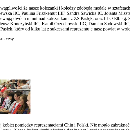
wątpliwości że nasze koleżanki i koledzy zdobędą medale w sztafetach
ska IIC, Paulina Friszkemut IIIF, Sandra Sawicka IC, Jolanta Misztal 
rzewagą dwóch minut nad koleżankami z ZS Pasłęk, oraz I LO Elbląg. S
, Mateusz Kończyński IIC, Kamil Orzechowski IIG, Damian Sadowski I
 Pasłęk, który od kilku lat z sukcesami reprezentuje nasz powiat w wo
sukcesy.
obiet pomiędzy reprezentacjami Chin i Polski. Nie mogło zabraknąć n