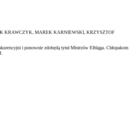
ACEK KRAWCZYK, MAREK KARNIEWSKI, KRZYSZTOF
konkurencyjni i ponownie zdobędą tytuł Mistrzów Elbląga. Chłopakom
f.