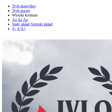
Tryb domyślny
Tryb nocny
Wysoki kontrast
Aa
Aa
Aa
Stały układ
Szeroki układ
A-
A
A+