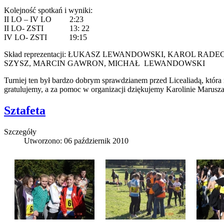
Kolejność spotkań i wyniki:
II LO – IV LO 2:23
II LO- ZSTI 13: 22
IV LO- ZSTI 19:15
Skład reprezentacji: ŁUKASZ LEWANDOWSKI, KAROL 
SZYSZ, MARCIN GAWRON, MICHAŁ LEWANDOWSKI
Turniej ten był bardzo dobrym sprawdzianem przed Licealiadą, która
gratulujemy, a za pomoc w organizacji dziękujemy Karolinie Marusza
Sztafeta
Szczegóły
Utworzono: 06 październik 2010