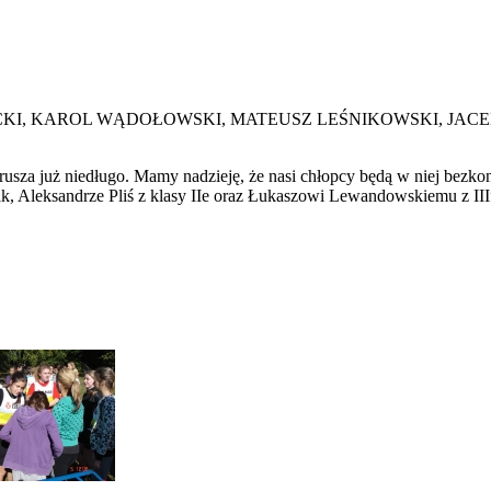
RADECKI, KAROL WĄDOŁOWSKI, MATEUSZ LEŚNIKOWSKI, J
 rusza już niedługo. Mamy nadzieję, że nasi chłopcy będą w niej bez
k, Aleksandrze Pliś z klasy IIe oraz Łukaszowi Lewandowskiemu z III