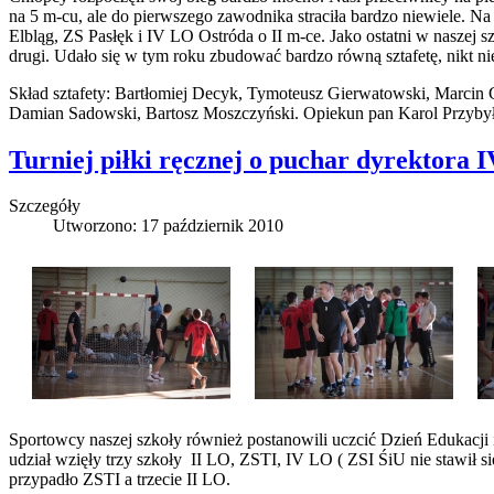
na 5 m-cu, ale do pierwszego zawodnika straciła bardzo niewiele. N
Elbląg, ZS Pasłęk i IV LO Ostróda o II m-ce. Jako ostatni w naszej
drugi. Udało się w tym roku zbudować bardzo równą sztafetę, nikt n
Skład sztafety: Bartłomiej Decyk, Tymoteusz Gierwatowski, Marcin 
Damian Sadowski, Bartosz Moszczyński. Opiekun pan Karol Przybył
Turniej piłki ręcznej o puchar dyrektora
Szczegóły
Utworzono: 17 październik 2010
Sportowcy naszej szkoły również postanowili uczcić Dzień Edukacji
udział wzięły trzy szkoły II LO, ZSTI, IV LO ( ZSI ŚiU nie stawił się
przypadło ZSTI a trzecie II LO.