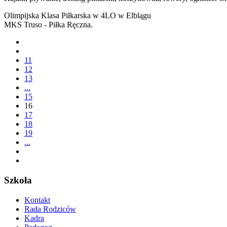
Olimpijska Klasa Piłkarska w 4LO w Elblągu
MKS Truso - Piłka Ręczna.
11
12
13
...
15
16
17
18
19
...
Szkoła
Kontakt
Rada Rodziców
Kadra