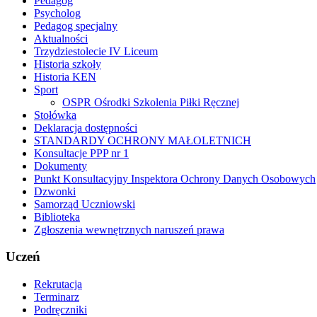
Pedagog
Psycholog
Pedagog specjalny
Aktualności
Trzydziestolecie IV Liceum
Historia szkoły
Historia KEN
Sport
OSPR Ośrodki Szkolenia Piłki Ręcznej
Stołówka
Deklaracja dostępności
STANDARDY OCHRONY MAŁOLETNICH
Konsultacje PPP nr 1
Dokumenty
Punkt Konsultacyjny Inspektora Ochrony Danych Osobowych
Dzwonki
Samorząd Uczniowski
Biblioteka
Zgłoszenia wewnętrznych naruszeń prawa
Uczeń
Rekrutacja
Terminarz
Podręczniki