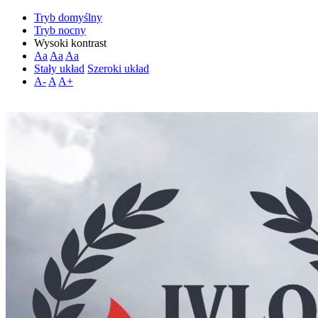
Tryb domyślny
Tryb nocny
Wysoki kontrast
Aa
Aa
Aa
Stały układ
Szeroki układ
A-
A
A+