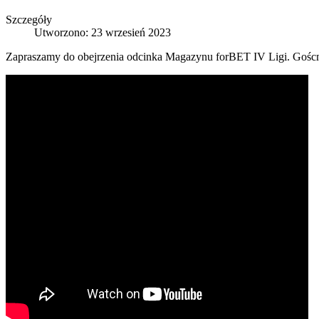
Szczegóły
Utworzono: 23 wrzesień 2023
Zapraszamy do obejrzenia odcinka Magazynu forBET IV Ligi. Goścmi w