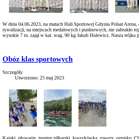
W dniu 04.06.2023, na matach Hali Sportowej Gdynia Polsat Arena,
rywalizacji, na miejscach medalowych i punktowych, nie zabrakło re
wysokie 7 m. zajął w kat. wag. 90 kg Jakub Hulewicz. Nasza trójk
Obóz klas sportowych
Szczegóły
Utworzono: 25 maj 2023
Kajaki, pływanie, trening piłkarski, koszykówka, rowery, ognisko. 