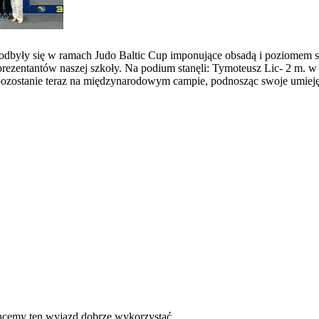
 odbyły się w ramach Judo Baltic Cup imponujące obsadą i poziomem 
prezentantów naszej szkoły. Na podium stanęli: Tymoteusz Lic- 2 m. w
a pozostanie teraz na międzynarodowym campie, podnosząc swoje umie
Chcemy ten wyjazd dobrze wykorzystać.