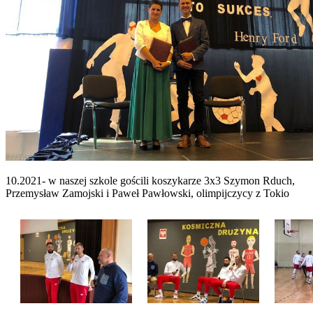
10.2021- w naszej szkole gościli koszykarze 3x3 Szymon Rduch,
Przemysław Zamojski i Paweł Pawłowski, olimpijczycy z Tokio