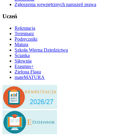
Zgłoszenia wewnętrznych naruszeń prawa
Uczeń
Rekrutacja
Terminarz
Podręczniki
Matura
Szkoła Wierna Dziedzictwu
Ścianka
Siłownia
Erasmus+
Zielona Flaga
mateMATURA