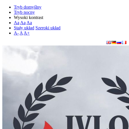
Tryb domyślny
Tryb nocny
Wysoki kontrast
Aa
Aa
Aa
Stały układ
Szeroki układ
A-
A
A+