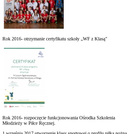
Rok 2016- otrzymanie certyfikatu szkoły „WF z Klasą"
Rok 2016- rozpoczęcie funkcjonowania Ośrodka Szkolenia
Młodzieży w Piłce Ręcznej.
1 września 2017 utworzenie klasy sportowej o profilu piłka nożna