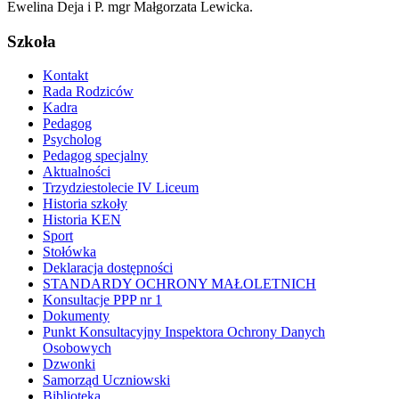
Ewelina Deja i P. mgr Małgorzata Lewicka.
Szkoła
Kontakt
Rada Rodziców
Kadra
Pedagog
Psycholog
Pedagog specjalny
Aktualności
Trzydziestolecie IV Liceum
Historia szkoły
Historia KEN
Sport
Stołówka
Deklaracja dostępności
STANDARDY OCHRONY MAŁOLETNICH
Konsultacje PPP nr 1
Dokumenty
Punkt Konsultacyjny Inspektora Ochrony Danych
Osobowych
Dzwonki
Samorząd Uczniowski
Biblioteka