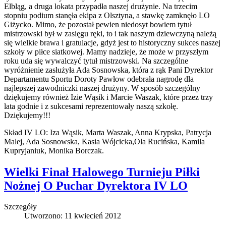
Elbląg, a druga lokata przypadła naszej drużynie. Na trzecim
stopniu podium stanęła ekipa z Olsztyna, a stawkę zamknęło LO
Giżycko. Mimo, że pozostał pewien niedosyt bowiem tytuł
mistrzowski był w zasięgu ręki, to i tak naszym dziewczyną należą
się wielkie brawa i gratulacje, gdyż jest to historyczny sukces naszej
szkoły w piłce siatkowej. Mamy nadzieje, że może w przyszłym
roku uda się wywalczyć tytuł mistrzowski. Na szczególne
wyróżnienie zasłużyła Ada Sosnowska, która z rąk Pani Dyrektor
Departamentu Sportu Doroty Pawłow odebrała nagrodę dla
najlepszej zawodniczki naszej drużyny. W sposób szczególny
dziękujemy również Izie Wąsik i Marcie Waszak, które przez trzy
lata godnie i z sukcesami reprezentowały naszą szkołę.
Dziękujemy!!!
Skład IV LO: Iza Wąsik, Marta Waszak, Anna Krypska, Patrycja
Malej, Ada Sosnowska, Kasia Wójcicka,Ola Rucińska, Kamila
Kupryjaniuk, Monika Borczak.
Wielki Finał Halowego Turnieju Piłki
Nożnej O Puchar Dyrektora IV LO
Szczegóły
Utworzono: 11 kwiecień 2012