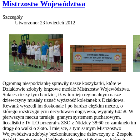
Mistrzostw Województwa
Szczegóły
Utworzono: 23 kwiecień 2012
Ogromną niespodziankę sprawiły nasze koszykarki, które w
Działdowie zdobyły brązowe medale Mistrzostw Województwa.
Sukces cieszy tym bardziej, iż w turnieju regionalnym nasze
dziewczyny musiały uznać wyższość koleżanek z Działdowa.
Rewanż wyszedł im doskonale i po bardzo ciężkim meczu, o
którego rozstrzygnięciu decydowała dogrywka, wygrały 64:58. W
pierwszym meczu turnieju, granym systemem pucharowym,
licealistki z IV LO przegrał z ZSO z Nidzicy 38:60 co zamknęło im
drogę do walki o złoto. I miejsce, a tym samym Mistrzostwo
Województwa zdobyły bezkonkurencyjne dziewczyny z Zespołu
Szkół Chemicznych i Ogólnokształcących Olsztyn, w których