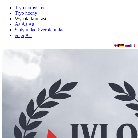
Tryb domyślny
Tryb nocny
Wysoki kontrast
Aa
Aa
Aa
Stały układ
Szeroki układ
A-
A
A+