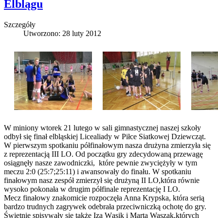
Elblągu
Szczegóły
Utworzono: 28 luty 2012
W miniony wtorek 21 lutego w sali gimnastycznej naszej szkoły
odbył się finał elbląskiej Licealiady w Piłce Siatkowej Dziewcząt.
W pierwszym spotkaniu półfinałowym nasza drużyna zmierzyła się
z reprezentacją III LO. Od początku gry zdecydowaną przewagę
osiągnęły nasze zawodniczki, które pewnie zwyciężyły w tym
meczu 2:0 (25:7;25:11) i awansowały do finału. W spotkaniu
finałowym nasz zespół zmierzył się drużyną II LO,która równie
wysoko pokonała w drugim półfinale reprezentację I LO.
Mecz finałowy znakomicie rozpoczęła Anna Krypska, która serią
bardzo trudnych zagrywek odebrała przeciwniczką ochotę do gry.
Świetnie spisywały się także Iza Wąsik i Marta Waszak,których