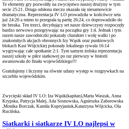
Te elementy gry pozwoliły na zwycięstwo naszej drużyny w tym
secie 25:21. Druga odsłona meczu okazała się niesamowicie
dramatyczna. Reprezentacja IV LO prowadziła w końcówce seta
już 24:20 a mimo to przegrała tą partię 26:24, co doprowadziło do
tie breaka. Ten trzeci, decydujący set nasze dziewczyny rozpoczęły
bardzo nerwowo przegrywając na początku gry 1:4. Jednak i tym
razem nasze zawodniczki pokazały charakter i wolę walki i po
znakomitych akcjach obronnych Izy Wąsik oraz punktowych
blokach Kasi Wójcickiej pokonały lokalnego rywala 16:14
wygrywając całe spotkanie 2:1. Tym samym żeńska reprezentacja
naszej szkoły w piłce siatkowej po raz pierwszy w historii
awansowała do finału wojewódzkiego!!!
Gratulujemy i liczymy na równie udany występ w rozgrywkach na
szczeblu wojewódzkim.
Zwycięski skład IV LO: Iza Wąsik(kapitan),Marta Waszak, Anna
Krypska, Patrycja Malej, Ada Sosnowska, Agnieszka Zaborowska
,Monika Borczak, Kamila Kupryjaniuk,Katarzyna Wójcicka, Ola
Rucińska.
Siatkarki i siatkarze IV LO najlepsi w