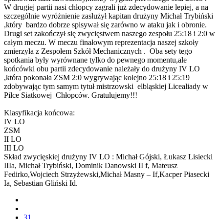
W drugiej partii nasi chłopcy zagrali już zdecydowanie lepiej, a na
szczególnie wyróżnienie zasłużył kapitan drużyny Michał Trybiński
,który bardzo dobrze spisywał się zarówno w ataku jak i obronie.
Drugi set zakończył się zwycięstwem naszego zespołu 25:18 i 2:0 w
całym meczu. W meczu finałowym reprezentacja naszej szkoły
zmierzyła z Zespołem Szkół Mechanicznych . Oba sety tego
spotkania były wyrównane tylko do pewnego momentu,ale
końcówki obu partii zdecydowanie należały do drużyny IV LO
,która pokonała ZSM 2:0 wygrywając kolejno 25:18 i 25:19
zdobywając tym samym tytuł mistrzowski elbląskiej Licealiady w
Piłce Siatkowej Chłopców. Gratulujemy!!!
Klasyfikacja końcowa:
IV LO
ZSM
II LO
III LO
Skład zwycięskiej drużyny IV LO : Michał Gójski, Łukasz Lisiecki
IIIa, Michał Trybiński, Dominik Danowski II f, Mateusz
Fedirko,Wojciech Strzyżewski,Michał Masny – If,Kacper Piasecki
Ia, Sebastian Gliński Id.
31