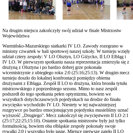
Na drugim miejscu zakończyły swój udział w finale Mistrzostw
Województwa
Warmińsko-Mazurskiego siatkarki IV LO. Zawody rozegrano w
miniony czwartek w hali sportowej naszej szkoły. W turnieju wzięły
udział cztery zespoły: V LO Olsztyn, LO Giżycko, II LO Elbląg i
IV LO. W pierwszym spotkaniu nasza reprezentacja zmierzyła się z
drużyną z Olsztyna i po bardzo dobrej grze pokonała
wicemistrzynie z ubiegłego roku 2:0 (25:16;25:13). W drugim mecz
turnieju doszło do lokalnej konfrontacji pomiędzy obiema
drużynami z Elbląga. Zespół II LO to drużyna, która broniła tytułu
mistrzowskiego z poprzedniego sezonu. Mimo to nasz zespół
podszedł do tego spotkania pełen optymizmu, bowiem we
wszystkich dotychczasowych pojedynkach na drodze do finału
zwycięsko wychodziło IV LO. Niestety w tej najważniejszej
rozgrywce po bardzo emocjonującym pojedynku musieliśmy uznać
wyższość ,,Drugiego''. Mecz zakończył się zwycięstwem II LO 2:1
(25:17;22:25;15:10). Ostatnie spotkania mistrzostw były już tylko
formalnością, bowiem oba elbląskie zespoły pokonały swoje
rywalki 2:0 i wszystko było jasne. Miejsce pierwsze zajęło II LO