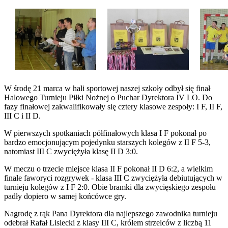
W środę 21 marca w hali sportowej naszej szkoły odbył się finał
Halowego Turnieju Piłki Nożnej o Puchar Dyrektora IV LO. Do
fazy finałowej zakwalifikowały się cztery klasowe zespoły: I F, II F,
III C i II D.
W pierwszych spotkaniach półfinałowych klasa I F pokonał po
bardzo emocjonującym pojedynku starszych kolegów z II F 5-3,
natomiast III C zwyciężyła klasę II D 3:0.
W meczu o trzecie miejsce klasa II F pokonał II D 6:2, a wielkim
finale faworyci rozgrywek - klasa III C zwyciężyła debiutujących w
turnieju kolegów z I F 2:0. Obie bramki dla zwycięskiego zespołu
padły dopiero w samej końcówce gry.
Nagrodę z rąk Pana Dyrektora dla najlepszego zawodnika turnieju
odebrał Rafał Lisiecki z klasy III C, królem strzelców z liczbą 11