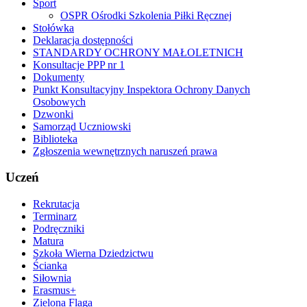
Sport
OSPR Ośrodki Szkolenia Piłki Ręcznej
Stołówka
Deklaracja dostępności
STANDARDY OCHRONY MAŁOLETNICH
Konsultacje PPP nr 1
Dokumenty
Punkt Konsultacyjny Inspektora Ochrony Danych
Osobowych
Dzwonki
Samorząd Uczniowski
Biblioteka
Zgłoszenia wewnętrznych naruszeń prawa
Uczeń
Rekrutacja
Terminarz
Podręczniki
Matura
Szkoła Wierna Dziedzictwu
Ścianka
Siłownia
Erasmus+
Zielona Flaga