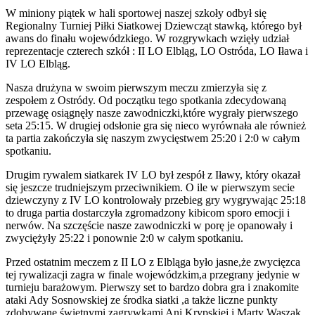
W miniony piątek w hali sportowej naszej szkoły odbył się
Regionalny Turniej Piłki Siatkowej Dziewcząt stawką, którego był
awans do finału wojewódzkiego. W rozgrywkach wzięły udział
reprezentacje czterech szkół : II LO Elbląg, LO Ostróda, LO Iława i
IV LO Elbląg.
Nasza drużyna w swoim pierwszym meczu zmierzyła się z
zespołem z Ostródy. Od początku tego spotkania zdecydowaną
przewagę osiągnęły nasze zawodniczki,które wygrały pierwszego
seta 25:15. W drugiej odsłonie gra się nieco wyrównała ale również
ta partia zakończyła się naszym zwycięstwem 25:20 i 2:0 w całym
spotkaniu.
Drugim rywalem siatkarek IV LO był zespół z Iławy, który okazał
się jeszcze trudniejszym przeciwnikiem. O ile w pierwszym secie
dziewczyny z IV LO kontrolowały przebieg gry wygrywając 25:18
to druga partia dostarczyła zgromadzony kibicom sporo emocji i
nerwów. Na szczęście nasze zawodniczki w porę je opanowały i
zwyciężyły 25:22 i ponownie 2:0 w całym spotkaniu.
Przed ostatnim meczem z II LO z Elbląga było jasne,że zwycięzca
tej rywalizacji zagra w finale wojewódzkim,a przegrany jedynie w
turnieju barażowym. Pierwszy set to bardzo dobra gra i znakomite
ataki Ady Sosnowskiej ze środka siatki ,a także liczne punkty
zdobywane świetnymi zagrywkami Ani Krypskiej i Marty Waszak.