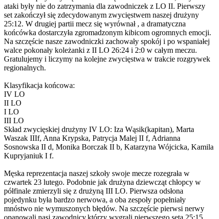
ataki były nie do zatrzymania dla zawodniczek z LO II. Pierwszy
set zakończył się zdecydowanym zwycięstwem naszej drużyny
25:12. W drugiej partii mecz się wyrównał , a dramatyczna
końcówka dostarczyła zgromadzonym kibicom ogromnych emocji.
Na szczęście nasze zawodniczki zachowały spokój i po wspaniałej
walce pokonały koleżanki z II LO 26:24 i 2:0 w całym meczu.
Gratulujemy i liczymy na kolejne zwycięstwa w trakcie rozgrywek
regionalnych.
Klasyfikacja końcowa:
IV LO
II LO
I LO
III LO
Skład zwycięskiej drużyny IV LO: Iza Wąsik(kapitan), Marta
Waszak IIIf, Anna Krypska, Patrycja Malej II f, Adrianna
Sosnowska II d, Monika Borczak II b, Katarzyna Wójcicka, Kamila
Kupryjaniuk I f.
Męska reprezentacja naszej szkoły swoje mecze rozegrała w
czwartek 23 lutego. Podobnie jak drużyna dziewcząt chłopcy w
półfinale zmierzyli się z drużyną III LO. Pierwsza odsłona
pojedynku była bardzo nerwowa, a oba zespoły popełniały
mnóstwo nie wymuszonych błędów. Na szczęście pierwsi nerwy
opanowali nasi zawodnicy,którzy wygrali pierwszego seta 25:15 .