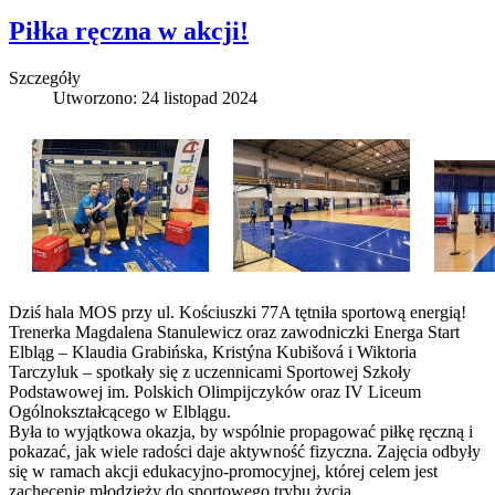
Piłka ręczna w akcji!
Szczegóły
Utworzono: 24 listopad 2024
Dziś hala MOS przy ul. Kościuszki 77A tętniła sportową energią!
Trenerka Magdalena Stanulewicz oraz zawodniczki Energa Start
Elbląg – Klaudia Grabińska, Kristýna Kubišová i Wiktoria
Tarczyluk – spotkały się z uczennicami Sportowej Szkoły
Podstawowej im. Polskich Olimpijczyków oraz IV Liceum
Ogólnokształcącego w Elblągu.
Była to wyjątkowa okazja, by wspólnie propagować piłkę ręczną i
pokazać, jak wiele radości daje aktywność fizyczna. Zajęcia odbyły
się w ramach akcji edukacyjno-promocyjnej, której celem jest
zachęcenie młodzieży do sportowego trybu życia.