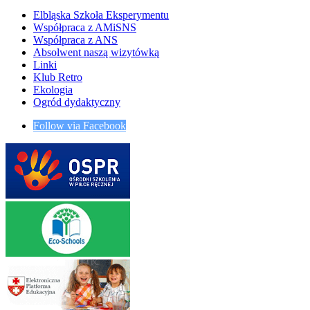
Elbląska Szkoła Eksperymentu
Współpraca z AMiSNS
Współpraca z ANS
Absolwent naszą wizytówką
Linki
Klub Retro
Ekologia
Ogród dydaktyczny
Follow via Facebook