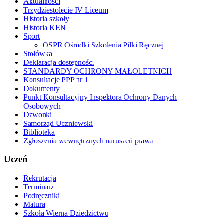
Aktualności
Trzydziestolecie IV Liceum
Historia szkoły
Historia KEN
Sport
OSPR Ośrodki Szkolenia Piłki Ręcznej
Stołówka
Deklaracja dostępności
STANDARDY OCHRONY MAŁOLETNICH
Konsultacje PPP nr 1
Dokumenty
Punkt Konsultacyjny Inspektora Ochrony Danych
Osobowych
Dzwonki
Samorząd Uczniowski
Biblioteka
Zgłoszenia wewnętrznych naruszeń prawa
Uczeń
Rekrutacja
Terminarz
Podręczniki
Matura
Szkoła Wierna Dziedzictwu