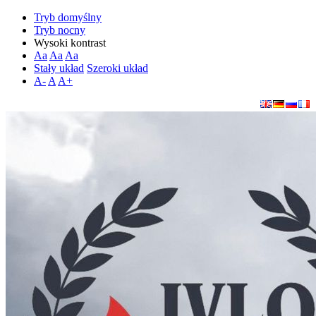
Tryb domyślny
Tryb nocny
Wysoki kontrast
Aa
Aa
Aa
Stały układ
Szeroki układ
A-
A
A+