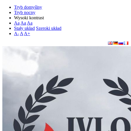
Tryb domyślny
Tryb nocny
Wysoki kontrast
Aa
Aa
Aa
Stały układ
Szeroki układ
A-
A
A+