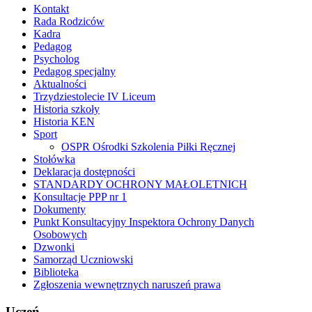
Kontakt
Rada Rodziców
Kadra
Pedagog
Psycholog
Pedagog specjalny
Aktualności
Trzydziestolecie IV Liceum
Historia szkoły
Historia KEN
Sport
OSPR Ośrodki Szkolenia Piłki Ręcznej
Stołówka
Deklaracja dostępności
STANDARDY OCHRONY MAŁOLETNICH
Konsultacje PPP nr 1
Dokumenty
Punkt Konsultacyjny Inspektora Ochrony Danych
Osobowych
Dzwonki
Samorząd Uczniowski
Biblioteka
Zgłoszenia wewnętrznych naruszeń prawa
Uczeń