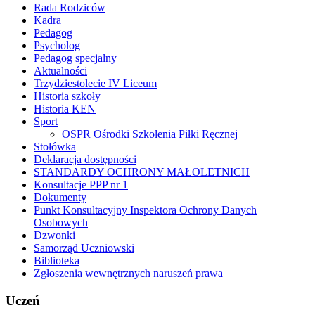
Rada Rodziców
Kadra
Pedagog
Psycholog
Pedagog specjalny
Aktualności
Trzydziestolecie IV Liceum
Historia szkoły
Historia KEN
Sport
OSPR Ośrodki Szkolenia Piłki Ręcznej
Stołówka
Deklaracja dostępności
STANDARDY OCHRONY MAŁOLETNICH
Konsultacje PPP nr 1
Dokumenty
Punkt Konsultacyjny Inspektora Ochrony Danych
Osobowych
Dzwonki
Samorząd Uczniowski
Biblioteka
Zgłoszenia wewnętrznych naruszeń prawa
Uczeń