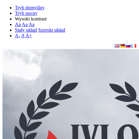
Tryb domyślny
Tryb nocny
Wysoki kontrast
Aa
Aa
Aa
Stały układ
Szeroki układ
A-
A
A+