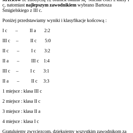
c, natomiast
najlepszym zawodnikiem
wybrano Bartosza
Śmigielskiego z III c.
Poniżej przedstawiamy wyniki i klasyfikacje końcową :
I c – II a 2:2
III c – II c 5:0
II c – I c 3:2
II a – III c 1:4
III c – I c 3:1
II a – II c 3:3
1 miejsce : klasa III c
2 miejsce : klasa II c
3 miejsce : klasa II a
4 miejsce : klasa I c
Gratulujemy zwycięzcom, dziękujemy wszystkim zawodnikom za