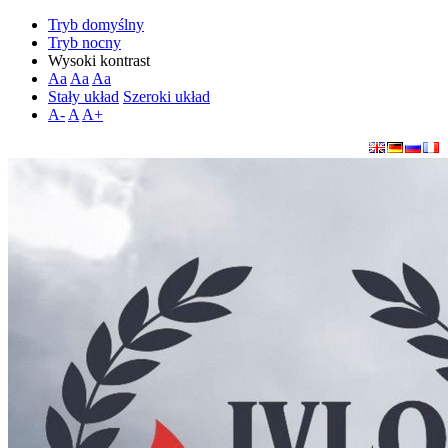
Tryb domyślny
Tryb nocny
Wysoki kontrast
Aa
Aa
Aa
Stały układ
Szeroki układ
A-
A
A+