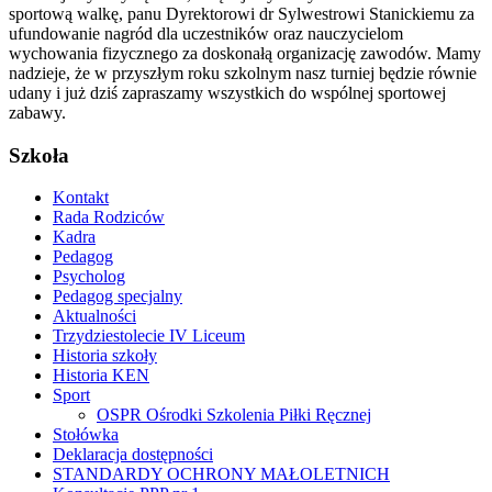
sportową walkę, panu Dyrektorowi dr Sylwestrowi Stanickiemu za
ufundowanie nagród dla uczestników oraz nauczycielom
wychowania fizycznego za doskonałą organizację zawodów. Mamy
nadzieje, że w przyszłym roku szkolnym nasz turniej będzie równie
udany i już dziś zapraszamy wszystkich do wspólnej sportowej
zabawy.
Szkoła
Kontakt
Rada Rodziców
Kadra
Pedagog
Psycholog
Pedagog specjalny
Aktualności
Trzydziestolecie IV Liceum
Historia szkoły
Historia KEN
Sport
OSPR Ośrodki Szkolenia Piłki Ręcznej
Stołówka
Deklaracja dostępności
STANDARDY OCHRONY MAŁOLETNICH