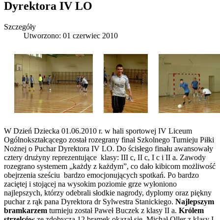
Dyrektora IV LO
Szczegóły
Utworzono: 01 czerwiec 2010
W Dzień Dziecka 01.06.2010 r. w hali sportowej IV Liceum
Ogólnokształcącego został rozegrany finał Szkolnego Turnieju Piłki
Nożnej o Puchar Dyrektora IV LO. Do ścisłego finału awansowały
cztery drużyny reprezentujące klasy: III c, II c, I c i II a. Zawody
rozegrano systemem „każdy z każdym”, co dało kibicom możliwość
obejrzenia sześciu bardzo emocjonujących spotkań. Po bardzo
zaciętej i stojącej na wysokim poziomie grze wyłoniono
najlepszych, którzy odebrali słodkie nagrody, dyplomy oraz piękny
puchar z rąk pana Dyrektora dr Sylwestra Stanickiego.
Najlepszym
bramkarzem
turnieju został Paweł Buczek z klasy II a.
Królem
strzelców
ze zdobyczą 12 bramek okazał się Michał Oller z klasy I