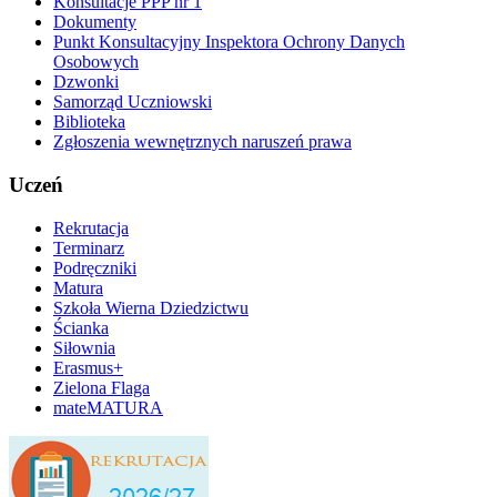
Konsultacje PPP nr 1
Dokumenty
Punkt Konsultacyjny Inspektora Ochrony Danych
Osobowych
Dzwonki
Samorząd Uczniowski
Biblioteka
Zgłoszenia wewnętrznych naruszeń prawa
Uczeń
Rekrutacja
Terminarz
Podręczniki
Matura
Szkoła Wierna Dziedzictwu
Ścianka
Siłownia
Erasmus+
Zielona Flaga
mateMATURA