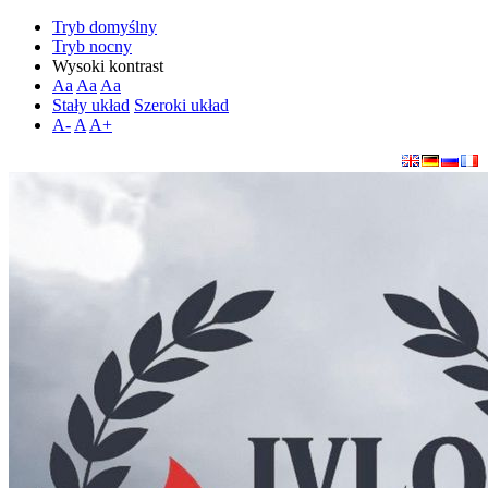
Tryb domyślny
Tryb nocny
Wysoki kontrast
Aa
Aa
Aa
Stały układ
Szeroki układ
A-
A
A+