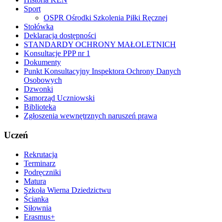
Sport
OSPR Ośrodki Szkolenia Piłki Ręcznej
Stołówka
Deklaracja dostępności
STANDARDY OCHRONY MAŁOLETNICH
Konsultacje PPP nr 1
Dokumenty
Punkt Konsultacyjny Inspektora Ochrony Danych
Osobowych
Dzwonki
Samorząd Uczniowski
Biblioteka
Zgłoszenia wewnętrznych naruszeń prawa
Uczeń
Rekrutacja
Terminarz
Podręczniki
Matura
Szkoła Wierna Dziedzictwu
Ścianka
Siłownia
Erasmus+