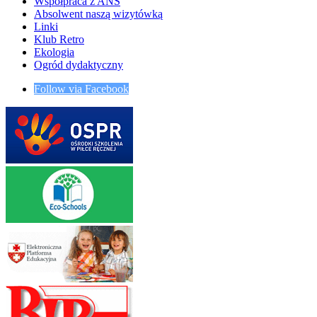
Współpraca z ANS
Absolwent naszą wizytówką
Linki
Klub Retro
Ekologia
Ogród dydaktyczny
Follow via Facebook