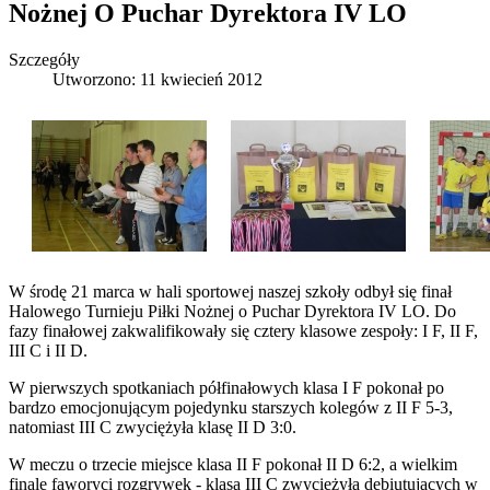
Nożnej O Puchar Dyrektora IV LO
Szczegóły
Utworzono: 11 kwiecień 2012
W środę 21 marca w hali sportowej naszej szkoły odbył się finał
Halowego Turnieju Piłki Nożnej o Puchar Dyrektora IV LO. Do
fazy finałowej zakwalifikowały się cztery klasowe zespoły: I F, II F,
III C i II D.
W pierwszych spotkaniach półfinałowych klasa I F pokonał po
bardzo emocjonującym pojedynku starszych kolegów z II F 5-3,
natomiast III C zwyciężyła klasę II D 3:0.
W meczu o trzecie miejsce klasa II F pokonał II D 6:2, a wielkim
finale faworyci rozgrywek - klasa III C zwyciężyła debiutujących w