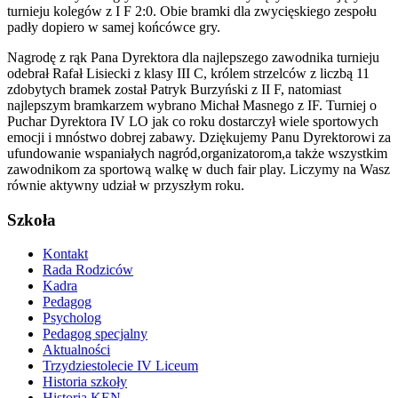
turnieju kolegów z I F 2:0. Obie bramki dla zwycięskiego zespołu
padły dopiero w samej końcówce gry.
Nagrodę z rąk Pana Dyrektora dla najlepszego zawodnika turnieju
odebrał Rafał Lisiecki z klasy III C, królem strzelców z liczbą 11
zdobytych bramek został Patryk Burzyński z II F, natomiast
najlepszym bramkarzem wybrano Michał Masnego z IF. Turniej o
Puchar Dyrektora IV LO jak co roku dostarczył wiele sportowych
emocji i mnóstwo dobrej zabawy. Dziękujemy Panu Dyrektorowi za
ufundowanie wspaniałych nagród,organizatorom,a także wszystkim
zawodnikom za sportową walkę w duch fair play. Liczymy na Wasz
równie aktywny udział w przyszłym roku.
Szkoła
Kontakt
Rada Rodziców
Kadra
Pedagog
Psycholog
Pedagog specjalny
Aktualności
Trzydziestolecie IV Liceum
Historia szkoły
Historia KEN