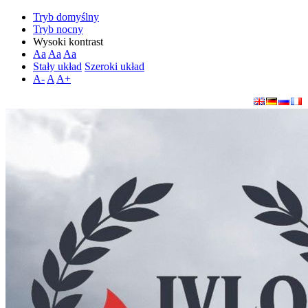
Tryb domyślny
Tryb nocny
Wysoki kontrast
Aa
Aa
Aa
Stały układ
Szeroki układ
A-
A
A+