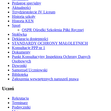
Pedagog specjalny
Aktualności
Trzydziestolecie IV Liceum
Historia szkoły
Historia KEN
Sport
OSPR Ośrodki Szkolenia Piłki Ręcznej
Stołówka
Deklaracja dostępności
STANDARDY OCHRONY MAŁOLETNICH
Konsultacje PPP nr 1
Dokumenty
Punkt Konsultacyjny Inspektora Ochrony Danych
Osobowych
Dzwonki
Samorząd Uczniowski
Biblioteka
Zgłoszenia wewnętrznych naruszeń prawa
Uczeń
Rekrutacja
Terminarz
Podręczniki