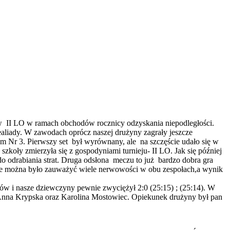
m w II LO w ramach obchodów rocznicy odzyskania niepodległości.
ealiady. W zawodach oprócz naszej drużyny zagrały jeszcze
 Nr 3. Pierwszy set był wyrównany, ale na szczęście udało się w
zkoły zmierzyła się z gospodyniami turnieju- II LO. Jak się później
 odrabiania strat. Druga odsłona meczu to już bardzo dobra gra
ecie można było zauważyć wiele nerwowości w obu zespołach,a wynik
emów i nasze dziewczyny pewnie zwyciężył 2:0 (25:15) ; (25:14). W
Anna Krypska oraz Karolina Mostowiec. Opiekunek drużyny był pan