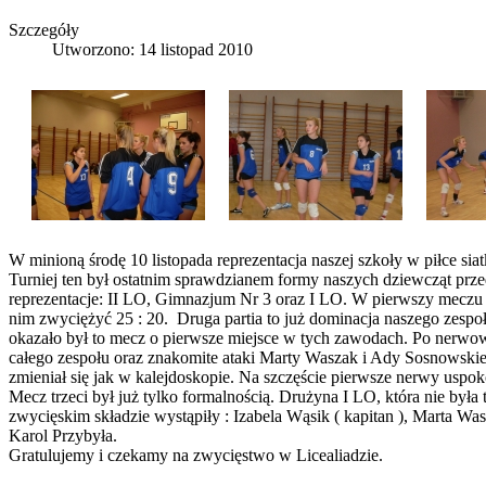
Szczegóły
Utworzono: 14 listopad 2010
W minioną środę 10 listopada reprezentacja naszej szkoły w piłce 
Turniej ten był ostatnim sprawdzianem formy naszych dziewcząt prz
reprezentacje: II LO, Gimnazjum Nr 3 oraz I LO. W pierwszy meczu
nim zwyciężyć 25 : 20. Druga partia to już dominacja naszego zespoł
okazało był to mecz o pierwsze miejsce w tych zawodach. Po nerwow
całego zespołu oraz znakomite ataki Marty Waszak i Ady Sosnowski
zmieniał się jak w kalejdoskopie. Na szczęście pierwsze nerwy uspo
Mecz trzeci był już tylko formalnością. Drużyna I LO, która nie był
zwycięskim składzie wystąpiły : Izabela Wąsik ( kapitan ), Mart
Karol Przybyła.
Gratulujemy i czekamy na zwycięstwo w Licealiadzie.