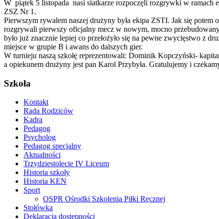
W piątek 5 listopada nasi siatkarze rozpoczęli rozgrywki w ramach el
ZSZ Nr 1.
Pierwszym rywalem naszej drużyny była ekipa ZSTI. Jak się potem ok
rozgrywali pierwszy oficjalny mecz w nowym, mocno przebudowanym 
było już znacznie lepiej co przełożyło się na pewne zwycięstwo z dr
miejsce w grupie B i awans do dalszych gier.
W turnieju naszą szkołę reprezentowali: Dominik Kopczyński- kapita
a opiekunem drużyny jest pan Karol Przybyła. Gratulujemy i czekam
Szkoła
Kontakt
Rada Rodziców
Kadra
Pedagog
Psycholog
Pedagog specjalny
Aktualności
Trzydziestolecie IV Liceum
Historia szkoły
Historia KEN
Sport
OSPR Ośrodki Szkolenia Piłki Ręcznej
Stołówka
Deklaracja dostępności