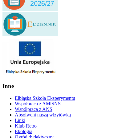
Inne
Elbląska Szkoła Eksperymentu
Współpraca z AMiSNS
Współpraca z ANS
Absolwent naszą wizytówką
Linki
Klub Retro
Ekologia
Ogród dydaktyczny