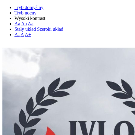
Tryb domyślny
Tryb nocny
Wysoki kontrast
Aa
Aa
Aa
Stały układ
Szeroki układ
A-
A
A+