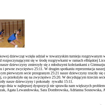
siatkowej dziewcząt wzięła udział w towarzyskim turnieju rozgrywany
ed rozpoczynającymi się w środę rozgrywkami w ramach elbląskiej Lic
 nasze dziewczyny zmierzyły się z młodszymi koleżankami z Gimnazjum
u i pewne zwycięstwo 25:11. W drugim spotkaniu reprezentacja naszej s
ym pierwszym secie przegranym 25:21 nasze dziewczyny rzuciły się do
ej, co przełożyło się na zwycięstwo 25:20. W decydującym trzecim s
koiły nasze dziewczyny i pokonały rywalki 15:11.
a tego dnia w najlepszej dyspozycji nie sprawiła nam większych probl
a Waszak, Agata Lewandowska, Sara Dombrowska, Adrianna Sosnowska, 