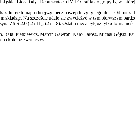
bląskiej Licealiady. Reprezentacja IV LO trafiła do grupy B, w której
azało był to najtrudniejszy mecz naszej drużyny tego dnia. Od począt
składzie. Na szczęście udało się zwyciężyć w tym pierwszym bardzo
użyną ZSiŚ 2:0 ( 25:11); (25: 18). Ostatni mecz był już tylko formaln
n, Rafał Pietkiewicz, Marcin Gawron, Karol Jarosz, Michał Gójski, Pa
y na kolejne zwycięstwa