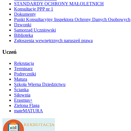
STANDARDY OCHRONY MAŁOLETNICH
Konsultacje PPP nr 1
Dokumenty
Punkt Konsultacyjny Inspektora Ochrony Danych Osobowych
Dzwonki
Samorząd Uczniowski
Biblioteka
Zgłoszenia wewnętrznych naruszeń prawa
Uczeń
Rekrutacja
Terminarz
Podręczniki
Matura
Szkoła Wierna Dziedzictwu
Ścianka
Siłownia
Erasmus+
Zielona Flaga
mateMATURA