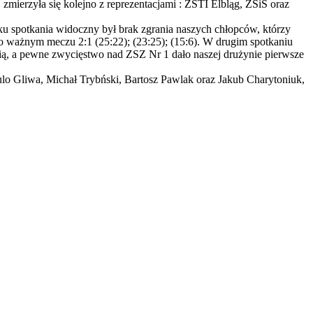
 zmierzyła się kolejno z reprezentacjami : ZSTI Elbląg, ZSiŚ oraz
ku spotkania widoczny był brak zgrania naszych chłopców, którzy
 ważnym meczu 2:1 (25:22); (23:25); (15:6). W drugim spotkaniu
ością, a pewne zwycięstwo nad ZSZ Nr 1 dało naszej drużynie pierwsze
ulo Gliwa, Michał Trybński, Bartosz Pawlak oraz Jakub Charytoniuk,