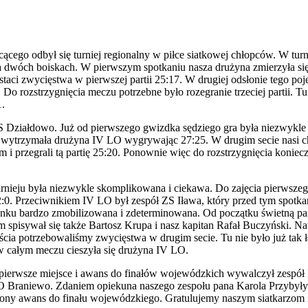
cącego odbył się turniej regionalny w piłce siatkowej chłopców. W tu
a dwóch boiskach. W pierwszym spotkaniu nasza drużyna zmierzyła si
staci zwycięstwa w pierwszej partii 25:17. W drugiej odsłonie tego po
Do rozstrzygnięcia meczu potrzebne było rozegranie trzeciej partii. Tu
1.
S Działdowo. Już od pierwszego gwizdka sędziego gra była niezwykl
j wytrzymała drużyna IV LO wygrywając 27:25. W drugim secie nasi c
rzegrali tą partię 25:20. Ponownie więc do rozstrzygnięcia konieczn
rnieju była niezwykle skomplikowana i ciekawa. Do zajęcia pierwsz
:0. Przeciwnikiem IV LO był zespół ZS Iława, który przed tym spotk
nku bardzo zmobilizowana i zdeterminowana. Od początku świetną par
spisywał się także Bartosz Krupa i nasz kapitan Rafał Buczyński. Natom
cia potrzebowaliśmy zwycięstwa w drugim secie. Tu nie było już tak ł
w całym meczu cieszyła się drużyna IV LO.
e pierwsze miejsce i awans do finałów wojewódzkich wywalczył zespó
 LO Braniewo. Zdaniem opiekuna naszego zespołu pana Karola Przybyły
iony awans do finału wojewódzkiego. Gratulujemy naszym siatkarzom