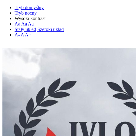
Tryb domyślny
Tryb nocny
Wysoki kontrast
Aa
Aa
Aa
Stały układ
Szeroki układ
A-
A
A+