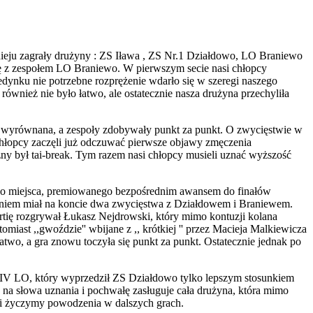
rnieju zagrały drużyny : ZS Iława , ZS Nr.1 Działdowo, LO Braniewo
ę z zespołem LO Braniewo. W pierwszym secie nasi chłopcy
jedynku nie potrzebne rozprężenie wdarło się w szeregi naszego
 również nie było łatwo, ale ostatecznie nasza drużyna przechyliła
e wyrównana, a zespoły zdobywały punkt za punkt. O zwycięstwie w
hłopcy zaczęli już odczuwać pierwsze objawy zmęczenia
y był tai-break. Tym razem nasi chłopcy musieli uznać wyższość
ego miejsca, premiowanego bezpośrednim awansem do finałów
aniem miał na koncie dwa zwycięstwa z Działdowem i Braniewem.
tię rozgrywał Łukasz Nejdrowski, który mimo kontuzji kolana
iast ,,gwoździe'' wbijane z ,, krótkiej '' przez Macieja Malkiewicza
atwo, a gra znowu toczyła się punkt za punkt. Ostatecznie jednak po
ł IV LO, który wyprzedził ZS Działdowo tylko lepszym stosunkiem
 na słowa uznania i pochwałę zasługuje cała drużyna, która mimo
 i życzymy powodzenia w dalszych grach.