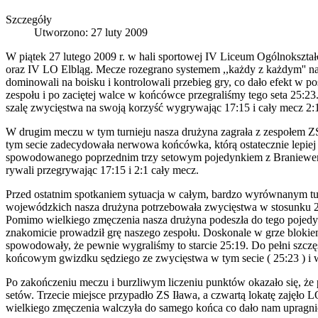
Szczegóły
Utworzono: 27 luty 2009
W piątek 27 lutego 2009 r. w hali sportowej IV Liceum Ogólnokształ
oraz IV LO Elbląg. Mecze rozegrano systemem ,,każdy z każdym'' n
dominowali na boisku i kontrolowali przebieg gry, co dało efekt w po
zespołu i po zaciętej walce w końcówce przegraliśmy tego seta 25:23. 
szalę zwycięstwa na swoją korzyść wygrywając 17:15 i cały mecz 2:
W drugim meczu w tym turnieju nasza drużyna zagrała z zespołem Z
tym secie zadecydowała nerwowa końcówka, którą ostatecznie lepie
spowodowanego poprzednim trzy setowym pojedynkiem z Braniewem i p
rywali przegrywając 17:15 i 2:1 cały mecz.
Przed ostatnim spotkaniem sytuacja w całym, bardzo wyrównanym tu
wojewódzkich nasza drużyna potrzebowała zwycięstwa w stosunku 2
Pomimo wielkiego zmęczenia nasza drużyna podeszła do tego pojedy
znakomicie prowadził grę naszego zespołu. Doskonale w grze blokiem 
spowodowały, że pewnie wygraliśmy to starcie 25:19. Do pełni szczęś
końcowym gwizdku sędziego ze zwycięstwa w tym secie ( 25:23 ) i 
Po zakończeniu meczu i burzliwym liczeniu punktów okazało się, ż
setów. Trzecie miejsce przypadło ZS Iława, a czwartą lokatę zajęło
wielkiego zmęczenia walczyła do samego końca co dało nam upragn