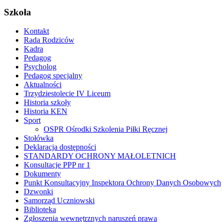
Szkoła
Kontakt
Rada Rodziców
Kadra
Pedagog
Psycholog
Pedagog specjalny
Aktualności
Trzydziestolecie IV Liceum
Historia szkoły
Historia KEN
Sport
OSPR Ośrodki Szkolenia Piłki Ręcznej
Stołówka
Deklaracja dostępności
STANDARDY OCHRONY MAŁOLETNICH
Konsultacje PPP nr 1
Dokumenty
Punkt Konsultacyjny Inspektora Ochrony Danych Osobowych
Dzwonki
Samorząd Uczniowski
Biblioteka
Zgłoszenia wewnętrznych naruszeń prawa