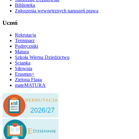
Biblioteka
Zgłoszenia wewnętrznych naruszeń prawa
Uczeń
Rekrutacja
Terminarz
Podręczniki
Matura
Szkoła Wierna Dziedzictwu
Ścianka
Siłownia
Erasmus+
Zielona Flaga
mateMATURA