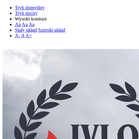
Tryb domyślny
Tryb nocny
Wysoki kontrast
Aa
Aa
Aa
Stały układ
Szeroki układ
A-
A
A+