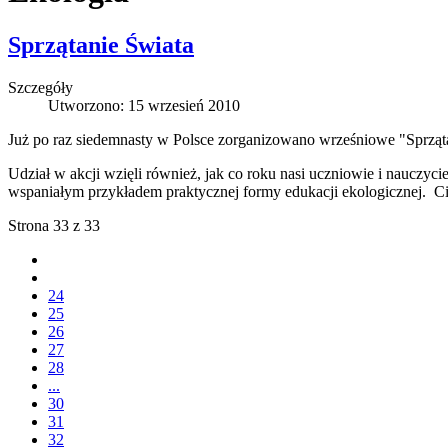
Sprzątanie Świata
Szczegóły
Utworzono: 15 wrzesień 2010
Już po raz siedemnasty w Polsce zorganizowano wrześniowe "Sprząta
Udział w akcji wzięli również, jak co roku nasi uczniowie i nauczyciel
wspaniałym przykładem praktycznej formy edukacji ekologicznej. Cies
Strona 33 z 33
24
25
26
27
28
...
30
31
32