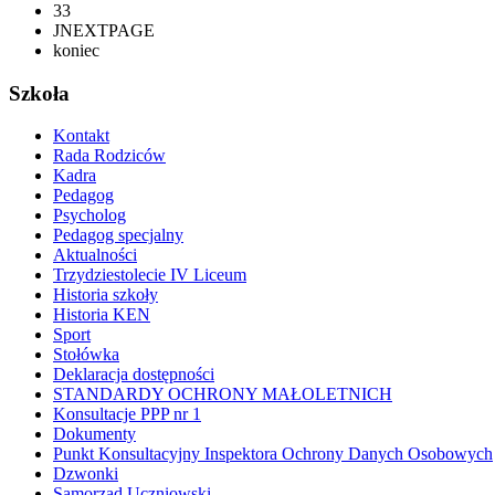
33
JNEXTPAGE
koniec
Szkoła
Kontakt
Rada Rodziców
Kadra
Pedagog
Psycholog
Pedagog specjalny
Aktualności
Trzydziestolecie IV Liceum
Historia szkoły
Historia KEN
Sport
Stołówka
Deklaracja dostępności
STANDARDY OCHRONY MAŁOLETNICH
Konsultacje PPP nr 1
Dokumenty
Punkt Konsultacyjny Inspektora Ochrony Danych Osobowych
Dzwonki
Samorząd Uczniowski