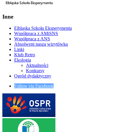
Inne
Elbląska Szkoła Eksperymentu
Współpraca z AMiSNS
Współpraca z ANS
Absolwent naszą wizytówką
Linki
Klub Retro
Ekologia
Aktualności
Konkursy
Ogród dydaktyczny
Follow via Facebook