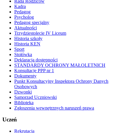
Rada Rodziców
Kadra
Pedagog
Psycholog
Pedagog specjalny
Aktualności
Trzydziestolecie IV Liceum
Historia szkoły
Historia KEN
Sport
Stołówka
Deklaracja dostępności
STANDARDY OCHRONY MAŁOLETNICH
Konsultacje PPP nr 1
Dokumenty
Punkt Konsultacyjny Inspektora Ochrony Danych
Osobowych
Dzwonki
Samorząd Uczniowski
Biblioteka
Zgłoszenia wewnętrznych naruszeń prawa
Uczeń
Rekrutacja