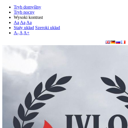
Tryb domyślny
Tryb nocny
Wysoki kontrast
Aa
Aa
Aa
Stały układ
Szeroki układ
A-
A
A+