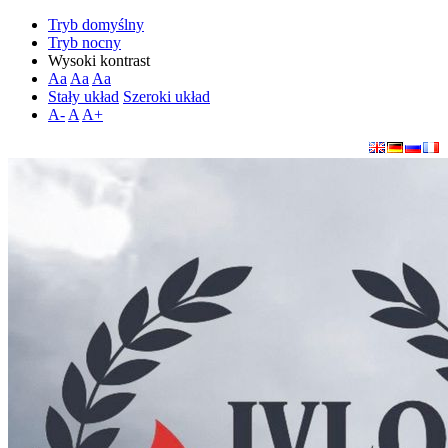
Tryb domyślny
Tryb nocny
Wysoki kontrast
Aa
Aa
Aa
Stały układ
Szeroki układ
A-
A
A+