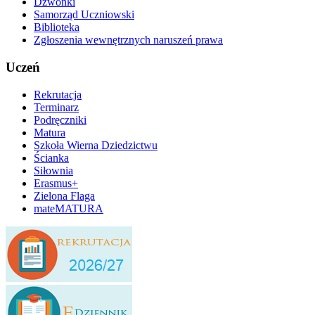
Dzwonki
Samorząd Uczniowski
Biblioteka
Zgłoszenia wewnętrznych naruszeń prawa
Uczeń
Rekrutacja
Terminarz
Podręczniki
Matura
Szkoła Wierna Dziedzictwu
Ścianka
Siłownia
Erasmus+
Zielona Flaga
mateMATURA