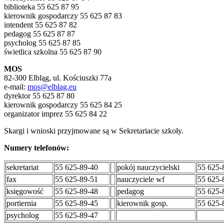
biblioteka 55 625 87 95
kierownik gospodarczy 55 625 87 83
intendent 55 625 87 82
pedagog 55 625 87 87
psycholog 55 625 87 85
świetlica szkolna 55 625 87 90
MOS
82-300 Elbląg, ul. Kościuszki 77a
e-mail:
mos@elblag.eu
dyrektor 55 625 87 80
kierownik gospodarczy 55 625 84 25
organizator imprez 55 625 84 22
Skargi i wnioski przyjmowane są w Sekretariacie szkoły.
Numery telefonów:
sekretariat
55 625-89-40
pokój nauczycielski
55 625-
fax
55 625-89-51
nauczyciele wf
55 625-
księgowość
55 625-89-48
pedagog
55 625-
portiernia
55 625-89-45
kierownik gosp.
55 625-
psycholog
55 625-89-47