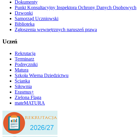
Dokumenty
Punkt Konsultacyjny Inspektora Ochrony Danych Osobowych
Dzwonki
Samorząd Uczniowski
Biblioteka
Zgłoszenia wewnętrznych naruszeń prawa
Uczeń
Rekrutacja
Terminarz
Podręczniki
Matura
Szkoła Wierna Dziedzictwu
Ścianka
Siłownia
Erasmus+
Zielona Flaga
mateMATURA