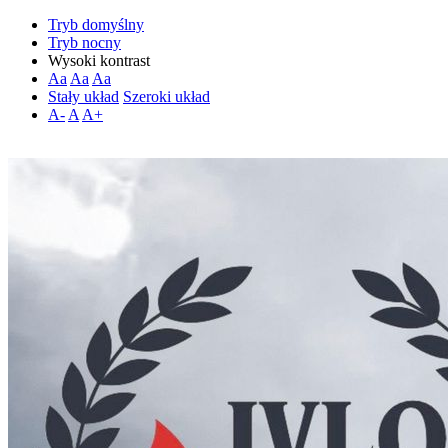
Tryb domyślny
Tryb nocny
Wysoki kontrast
Aa
Aa
Aa
Stały układ
Szeroki układ
A-
A
A+