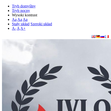
Tryb domyślny
Tryb nocny
Wysoki kontrast
Aa
Aa
Aa
Stały układ
Szeroki układ
A-
A
A+