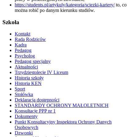
https://students.pl/artykuly/kategoria/sciezki-kariery/
to, co
można robić po danym kierunku studiów.
Szkoła
Kontakt
Rada Rodziców
Kadra
Pedagog
Psycholog
Pedagog specjalny
Aktualności
Trzydziestolecie IV Liceum
Historia szkoły
Historia KEN
Sport
Stołówka
Deklaracja dostępności
STANDARDY OCHRONY MAŁOLETNICH
Konsultacje PPP nr 1
Dokumenty
Punkt Konsultacyjny Inspektora Ochrony Danych
Osobowych
Dzwonki