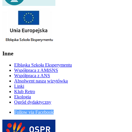
Inne
Elbląska Szkoła Eksperymentu
Współpraca z AMiSNS
Współpraca z ANS
Absolwent naszą wizytówką
Linki
Klub Retro
Ekologia
Ogród dydaktyczny
Follow via Facebook