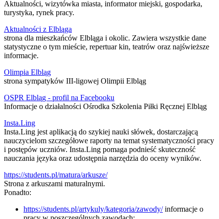
Aktualności, wizytówka miasta, informator miejski, gospodarka,
turystyka, rynek pracy.
Aktualności z Elbląga
strona dla mieszkańców Elbląga i okolic. Zawiera wszystkie dane
statystyczne o tym mieście, repertuar kin, teatrów oraz najświeższe
informacje.
Olimpia Elbląg
strona sympatyków III-ligowej Olimpii Elbląg
OSPR Elbląg - profil na Facebooku
Informacje o działalności Ośrodka Szkolenia Piłki Ręcznej Elbląg
Insta.Ling
Insta.Ling jest aplikacją do szykiej nauki słówek, dostarczającą
nauczycielom szczegółowe raporty na temat systematyczności pracy
i postępów uczniów. Insta.Ling pomaga podnieść skuteczność
nauczania języka oraz udostępnia narzędzia do oceny wyników.
https://students.pl/matura/arkusze/
Strona z arkuszami maturalnymi.
Ponadto:
https://students.pl/artykuly/kategoria/zawody/
informacje o
pracy w poszczególnych zawodach;