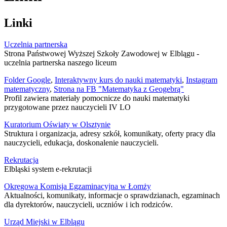
Linki
Uczelnia partnerska
Strona Państwowej Wyższej Szkoły Zawodowej w Elblągu -
uczelnia partnerska naszego liceum
Folder Google
,
Interaktywny kurs do nauki matematyki
,
Instagram
matematyczny
,
Strona na FB "Matematyka z Geogebrą"
Profil zawiera materiały pomocnicze do nauki matematyki
przygotowane przez nauczycieli IV LO
Kuratorium Oświaty w Olsztynie
Struktura i organizacja, adresy szkół, komunikaty, oferty pracy dla
nauczycieli, edukacja, doskonalenie nauczycieli.
Rekrutacja
Elbląski system e-rekrutacji
Okręgowa Komisja Egzaminacyjna w Łomży
Aktualności, komunikaty, informacje o sprawdzianach, egzaminach
dla dyrektorów, nauczycieli, uczniów i ich rodziców.
Urząd Miejski w Elblągu