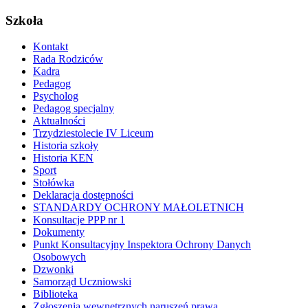
Szkoła
Kontakt
Rada Rodziców
Kadra
Pedagog
Psycholog
Pedagog specjalny
Aktualności
Trzydziestolecie IV Liceum
Historia szkoły
Historia KEN
Sport
Stołówka
Deklaracja dostępności
STANDARDY OCHRONY MAŁOLETNICH
Konsultacje PPP nr 1
Dokumenty
Punkt Konsultacyjny Inspektora Ochrony Danych
Osobowych
Dzwonki
Samorząd Uczniowski
Biblioteka
Zgłoszenia wewnętrznych naruszeń prawa