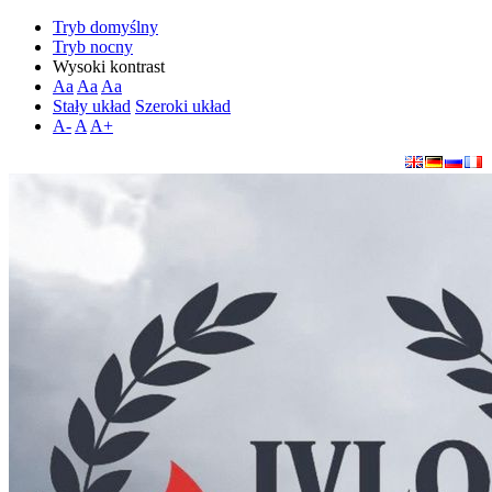
Tryb domyślny
Tryb nocny
Wysoki kontrast
Aa
Aa
Aa
Stały układ
Szeroki układ
A-
A
A+