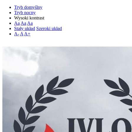
Tryb domyślny
Tryb nocny
Wysoki kontrast
Aa
Aa
Aa
Stały układ
Szeroki układ
A-
A
A+