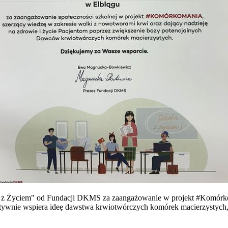
oła z Życiem" od Fundacji DKMS za zaangażowanie w projekt #Komór
aktywnie wspiera ideę dawstwa krwiotwórczych komórek macierzystych,