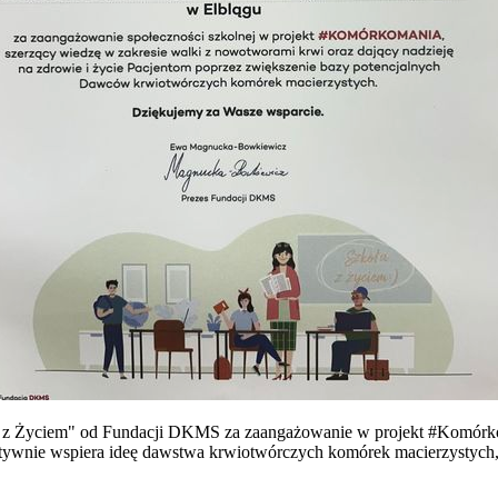
oła z Życiem" od Fundacji DKMS za zaangażowanie w projekt #Komór
aktywnie wspiera ideę dawstwa krwiotwórczych komórek macierzystych,