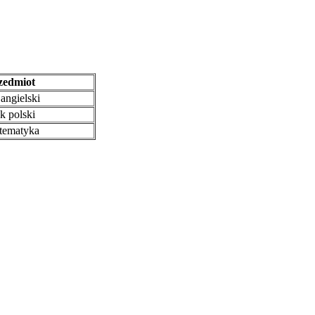
edmiot
angielski
k polski
ematyka