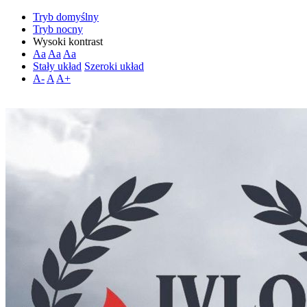
Tryb domyślny
Tryb nocny
Wysoki kontrast
Aa
Aa
Aa
Stały układ
Szeroki układ
A-
A
A+