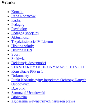
Szkoła
Kontakt
Rada Rodziców
Kadra
Pedagog
Psycholog
Pedagog specjalny
Aktualności
Trzydziestolecie IV Liceum
Historia szkoły
Historia KEN
Sport
Stołówka
Deklaracja dostępności
STANDARDY OCHRONY MAŁOLETNICH
Konsultacje PPP nr 1
Dokumenty
Punkt Konsultacyjny Inspektora Ochrony Danych
Osobowych
Dzwonki
Samorząd Uczniowski
Biblioteka
Zgłoszenia wewnętrznych naruszeń prawa