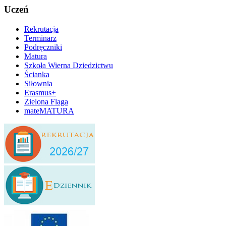
Uczeń
Rekrutacja
Terminarz
Podręczniki
Matura
Szkoła Wierna Dziedzictwu
Ścianka
Siłownia
Erasmus+
Zielona Flaga
mateMATURA