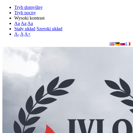
Tryb domyślny
Tryb nocny
Wysoki kontrast
Aa
Aa
Aa
Stały układ
Szeroki układ
A-
A
A+