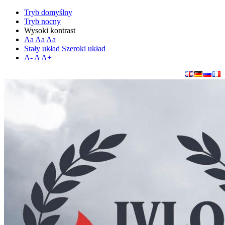
Tryb domyślny
Tryb nocny
Wysoki kontrast
Aa
Aa
Aa
Stały układ
Szeroki układ
A-
A
A+