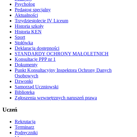
Psycholog
Pedagog specjalny
Aktualności
Trzydziestolecie IV Liceum
Historia szkoły
Historia KEN
Sport
Stołówka
Deklaracja dostępności
STANDARDY OCHRONY MAŁOLETNICH
Konsultacje PPP nr 1
Dokumenty
Punkt Konsultacyjny Inspektora Ochrony Danych
Osobowych
Dzwonki
Samorząd Uczniowski
Biblioteka
Zgłoszenia wewnętrznych naruszeń prawa
Uczeń
Rekrutacja
Terminarz
Podręczniki