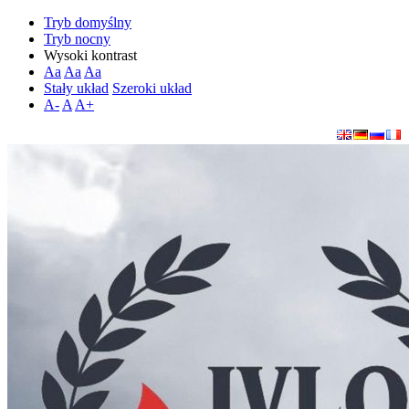
Tryb domyślny
Tryb nocny
Wysoki kontrast
Aa
Aa
Aa
Stały układ
Szeroki układ
A-
A
A+