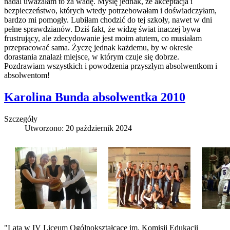
nadal uważałam to za wadę. Myślę jednak, że akceptacja i
bezpieczeństwo, których wtedy potrzebowałam i doświadczyłam,
bardzo mi pomogły. Lubiłam chodzić do tej szkoły, nawet w dni
pełne sprawdzianów. Dziś fakt, że widzę świat inaczej bywa
frustrujący, ale zdecydowanie jest moim atutem, co musiałam
przepracować sama. Życzę jednak każdemu, by w okresie
dorastania znalazł miejsce, w którym czuje się dobrze.
Pozdrawiam wszystkich i powodzenia przyszłym absolwentkom i
absolwentom!
Karolina Bunda absolwentka 2010
Szczegóły
Utworzono: 20 październik 2024
"Lata w IV Liceum Ogólnokształcące im. Komisji Edukacji