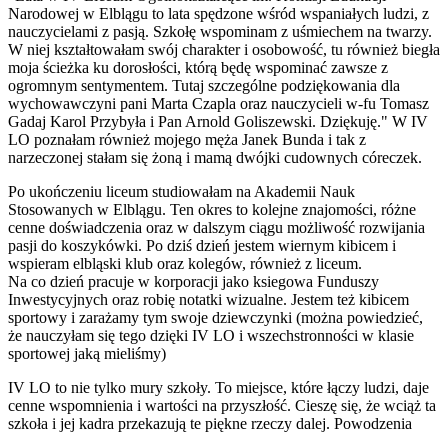
Narodowej w Elblągu to lata spędzone wśród wspaniałych ludzi, z
nauczycielami z pasją. Szkołę wspominam z uśmiechem na twarzy.
W niej kształtowałam swój charakter i osobowość, tu również biegła
moja ścieżka ku dorosłości, którą będę wspominać zawsze z
ogromnym sentymentem. Tutaj szczególne podziękowania dla
wychowawczyni pani Marta Czapla oraz nauczycieli w-fu Tomasz
Gadaj Karol Przybyła i Pan Arnold Goliszewski. Dziękuję." W IV
LO poznałam również mojego męża Janek Bunda i tak z
narzeczonej stałam się żoną i mamą dwójki cudownych córeczek.
Po ukończeniu liceum studiowałam na Akademii Nauk
Stosowanych w Elblągu. Ten okres to kolejne znajomości, różne
cenne doświadczenia oraz w dalszym ciągu możliwość rozwijania
pasji do koszykówki. Po dziś dzień jestem wiernym kibicem i
wspieram elbląski klub oraz kolegów, również z liceum.
Na co dzień pracuje w korporacji jako ksiegowa Funduszy
Inwestycyjnych oraz robię notatki wizualne. Jestem też kibicem
sportowy i zarażamy tym swoje dziewczynki (można powiedzieć,
że nauczyłam się tego dzięki IV LO i wszechstronności w klasie
sportowej jaką mieliśmy)
IV LO to nie tylko mury szkoły. To miejsce, które łączy ludzi, daje
cenne wspomnienia i wartości na przyszłość. Cieszę się, że wciąż ta
szkoła i jej kadra przekazują te piękne rzeczy dalej. Powodzenia