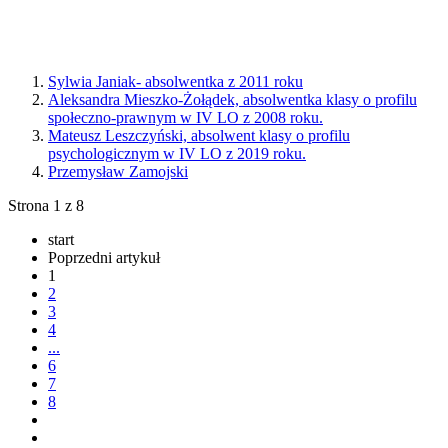
Sylwia Janiak- absolwentka z 2011 roku
Aleksandra Mieszko-Żołądek, absolwentka klasy o profilu
społeczno-prawnym w IV LO z 2008 roku.
Mateusz Leszczyński, absolwent klasy o profilu
psychologicznym w IV LO z 2019 roku.
Przemysław Zamojski
Strona 1 z 8
start
Poprzedni artykuł
1
2
3
4
...
6
7
8