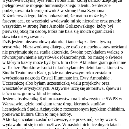
wychowawczynią była Pani Iwona Hul, której bardzo dziękuję za
pielęgnowanie mojego humanistycznego talentu. Serdeczne
podziękowania kieruję również w stronę Pana Szymona
Kaźmierowskiego, który pokazał mi, że matma może być
fascynująca, co wcześniej wydawało mi się nierealne oraz przede
wszystkim w stronę Pana Arnolda Goliszewskiego, który był
pierwszą obcą mi osobą, która nie bała się moich ograniczeń i
stawiała mi wyzwania.
Dziś jestem niezawodową aktorką i tancerką z alternatywną
sensoryką. Niezawodową dlatego, że osób z niepełnosprawnościami
nie przyjmuje się na studia aktorskie. Swoim przykładem walczę o
równouprawnienie artystów/ek różnorodnych, bo marzę o świecie,
w którym każdy może być tym, kim chce. Aktualnie gram gościnnie
w Teatrze Pinokio w Łodzi i ukończyłam dwuletni kurs aktorski w
Studiu Teatralnym Kadr, gdzie na pierwszym roku zostałam
wyróżniona nagrodą Cristal Illuminate im. Ewy Ampulskiej.
Uczestniczę albo byłam uczestniczką wielu projektów oraz
warsztatów artystycznych. Aktywnie uczę się aktorstwa, śpiewu i
tańca oraz gram w blind tennisa.
Jestem absolwentką Kulturoznawstwa na Uniwersytecie SWPS w
Warszawie, gdzie podjęłam teraz drugi kierunek studiów
licencjackich Studia Azjatyckie z rozszerzonym językiem chińskim,
ponieważ kultura Chin to moje hobby.
Aktorką chciałam zostać od zawsze, ale przez mój słaby wzrok
wydawało mi się to niemożliwe. W nastoletnich licealnych latach