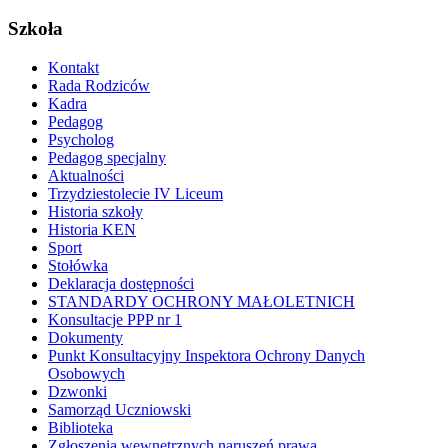
Szkoła
Kontakt
Rada Rodziców
Kadra
Pedagog
Psycholog
Pedagog specjalny
Aktualności
Trzydziestolecie IV Liceum
Historia szkoły
Historia KEN
Sport
Stołówka
Deklaracja dostępności
STANDARDY OCHRONY MAŁOLETNICH
Konsultacje PPP nr 1
Dokumenty
Punkt Konsultacyjny Inspektora Ochrony Danych
Osobowych
Dzwonki
Samorząd Uczniowski
Biblioteka
Zgłoszenia wewnętrznych naruszeń prawa