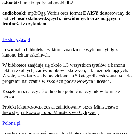
e-booki:
html; txt;pdf;epub;mobi; fb2
audiobooki:
mp3;Ogg Vorbis oraz format
DAISY
dostosowany do
potrzeb
osób słabowidzących, niewidomych oraz mających
trudności z czytaniem
________________________________________
Lektury.gov.pl
to wirtualna biblioteka, w której znajdziecie wybrane tytuły z
kanonu lektur szkolnych.
W bibliotece znajduje się około 1/3 wszystkich tytułów z kanonu
lektur szkolnych, zarówno obowiązkowych, jak i uzupełniających.
Zasoby serwisu zostały podzielone na 5 kategorii dostosowanych do
programu nauczania w szkołach podstawowych i liceach.
Książki można czytać online lub pobrać na czytnik w formie e-
booka.
Projekt
lektury.gov.pl został zainicjowany przez Ministerstwo
Inewstycji i Rozwoju oraz Ministerstwo Cyfryzacji
________________________________________
Polona.pl
to jedna z najnowocześniejszych bibliotek cyfrowych i największa