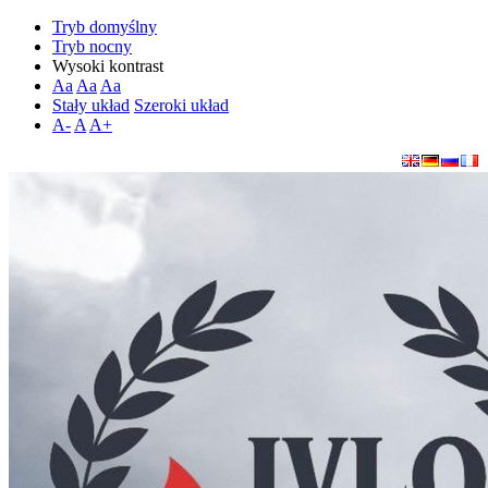
Tryb domyślny
Tryb nocny
Wysoki kontrast
Aa
Aa
Aa
Stały układ
Szeroki układ
A-
A
A+