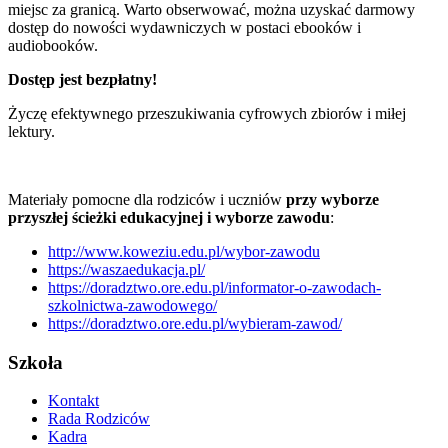
miejsc za granicą. Warto obserwować, można uzyskać darmowy
dostęp do nowości wydawniczych w postaci ebooków i
audiobooków.
Dostęp jest bezpłatny!
Życzę efektywnego przeszukiwania cyfrowych zbiorów i miłej
lektury.
Materiały pomocne dla rodziców i uczniów
przy wyborze
przyszłej ścieżki edukacyjnej i wyborze zawodu
:
http://www.koweziu.edu.pl/wybor-zawodu
https://waszaedukacja.pl/
https://doradztwo.ore.edu.pl/informator-o-zawodach-
szkolnictwa-zawodowego/
https://doradztwo.ore.edu.pl/wybieram-zawod/
Szkoła
Kontakt
Rada Rodziców
Kadra