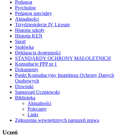
Pedagog
Psycholog
Pedagog specjalny
Aktualności
Trzydziestolecie IV Liceum
Historia szkoły
Historia KEN
Sport
Stołówka
Deklaracja dostępności
STANDARDY OCHRONY MAŁOLETNICH
Konsultacje PPP nr 1
Dokumenty
Punkt Konsultacyjny Inspektora Ochrony Danych
Osobowych
Dzwonki
Samorząd Uczniowski
Biblioteka
Aktualności
Polecamy
Linki
Zgłoszenia wewnętrznych naruszeń prawa
Uczeń