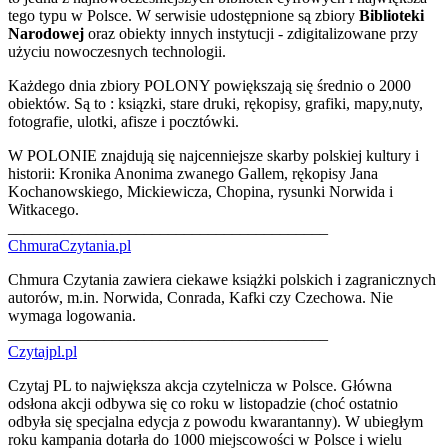
tego typu w Polsce. W serwisie udostępnione są zbiory
Biblioteki
Narodowej
oraz obiekty innych instytucji - zdigitalizowane przy
użyciu nowoczesnych technologii.
Każdego dnia zbiory POLONY powiększają się średnio o 2000
obiektów. Są to : ksiązki, stare druki, rękopisy, grafiki, mapy,nuty,
fotografie, ulotki, afisze i pocztówki.
W POLONIE znajdują się najcenniejsze skarby polskiej kultury i
historii: Kronika Anonima zwanego Gallem, rękopisy Jana
Kochanowskiego, Mickiewicza, Chopina, rysunki Norwida i
Witkacego.
________________________________________
ChmuraCzytania.pl
Chmura Czytania zawiera ciekawe książki polskich i zagranicznych
autorów, m.in. Norwida, Conrada, Kafki czy Czechowa. Nie
wymaga logowania.
________________________________________
Czytajpl.pl
Czytaj PL to największa akcja czytelnicza w Polsce. Główna
odsłona akcji odbywa się co roku w listopadzie (choć ostatnio
odbyła się specjalna edycja z powodu kwarantanny). W ubiegłym
roku kampania dotarła do 1000 miejscowości w Polsce i wielu