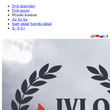
Tryb domyślny
Tryb nocny
Wysoki kontrast
Aa
Aa
Aa
Stały układ
Szeroki układ
A-
A
A+