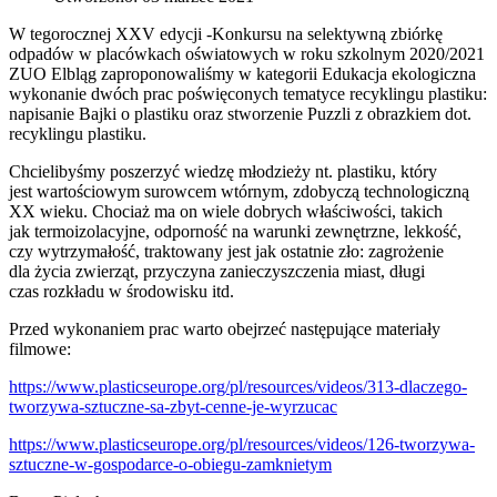
W tegorocznej XXV edycji -Konkursu na selektywną zbiórkę
odpadów w placówkach oświatowych w roku szkolnym 2020/2021
ZUO Elbląg zaproponowaliśmy w kategorii Edukacja ekologiczna
wykonanie dwóch prac poświęconych tematyce recyklingu plastiku:
napisanie Bajki o plastiku oraz stworzenie Puzzli z obrazkiem dot.
recyklingu plastiku.
Chcielibyśmy poszerzyć wiedzę młodzieży nt. plastiku, który
jest wartościowym surowcem wtórnym, zdobyczą technologiczną
XX wieku. Chociaż ma on wiele dobrych właściwości, takich
jak termoizolacyjne, odporność na warunki zewnętrzne, lekkość,
czy wytrzymałość, traktowany jest jak ostatnie zło: zagrożenie
dla życia zwierząt, przyczyna zanieczyszczenia miast, długi
czas rozkładu w środowisku itd.
Przed wykonaniem prac warto obejrzeć następujące materiały
filmowe:
https://www.plasticseurope.org/pl/resources/videos/313-dlaczego-
tworzywa-sztuczne-sa-zbyt-cenne-je-wyrzucac
https://www.plasticseurope.org/pl/resources/videos/126-tworzywa-
sztuczne-w-gospodarce-o-obiegu-zamknietym