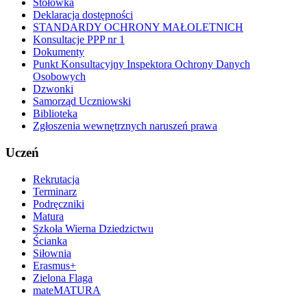
Stołówka
Deklaracja dostępności
STANDARDY OCHRONY MAŁOLETNICH
Konsultacje PPP nr 1
Dokumenty
Punkt Konsultacyjny Inspektora Ochrony Danych
Osobowych
Dzwonki
Samorząd Uczniowski
Biblioteka
Zgłoszenia wewnętrznych naruszeń prawa
Uczeń
Rekrutacja
Terminarz
Podręczniki
Matura
Szkoła Wierna Dziedzictwu
Ścianka
Siłownia
Erasmus+
Zielona Flaga
mateMATURA