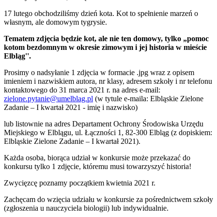
17 lutego obchodziliśmy dzień kota. Kot to spełnienie marzeń o
własnym, ale domowym tygrysie.
Tematem zdjęcia będzie kot, ale nie ten domowy, tylko „pomoc
kotom bezdomnym w okresie zimowym i jej historia w mieście
Elbląg''.
Prosimy o nadsyłanie 1 zdjęcia w formacie .jpg wraz z opisem
imieniem i nazwiskiem autora, nr klasy, adresem szkoły i nr telefonu
kontaktowego do 31 marca 2021 r. na adres e-mail:
zielone.pytanie@umelblag.pl
(w tytule e-maila: Elbląskie Zielone
Zadanie – I kwartał 2021 - imię i nazwisko)
lub listownie na adres Departament Ochrony Środowiska Urzędu
Miejskiego w Elblągu, ul. Łączności 1, 82-300 Elbląg (z dopiskiem:
Elbląskie Zielone Zadanie – I kwartał 2021).
Każda osoba, biorąca udział w konkursie może przekazać do
konkursu tylko 1 zdjęcie, któremu musi towarzyszyć historia!
Zwycięzcę poznamy początkiem kwietnia 2021 r.
Zachęcam do wzięcia udziału w konkursie za pośrednictwem szkoły
(zgłoszenia u nauczyciela biologii) lub indywidualnie.