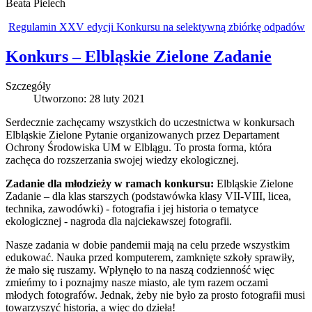
Beata Pielech
Regulamin XXV edycji Konkursu na selektywną zbiórkę odpadów
Konkurs – Elbląskie Zielone Zadanie
Szczegóły
Utworzono: 28 luty 2021
Serdecznie zachęcamy wszystkich do uczestnictwa w konkursach
Elbląskie Zielone Pytanie organizowanych przez Departament
Ochrony Środowiska UM w Elblągu. To prosta forma, która
zachęca do rozszerzania swojej wiedzy ekologicznej.
Zadanie dla młodzieży w ramach konkursu:
Elbląskie Zielone
Zadanie – dla klas starszych (podstawówka klasy VII-VIII, licea,
technika, zawodówki) - fotografia i jej historia o tematyce
ekologicznej - nagroda dla najciekawszej fotografii.
Nasze zadania w dobie pandemii mają na celu przede wszystkim
edukować. Nauka przed komputerem, zamknięte szkoły sprawiły,
że mało się ruszamy. Wpłynęło to na naszą codzienność więc
zmieńmy to i poznajmy nasze miasto, ale tym razem oczami
młodych fotografów. Jednak, żeby nie było za prosto fotografii musi
towarzyszyć historia, a więc do dzieła!