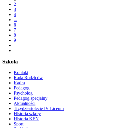
2
3
4
...
6
7
8
9
Szkoła
Kontakt
Rada Rodziców
Kadra
Pedagog
Psycholog
Pedagog specjalny
Aktualności
Trzydziestolecie IV Liceum
Historia szkoły
Historia KEN
Sport