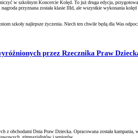
niczyć w szkolnym Koncercie Kolęd. To już druga edycja, przygotowa
 nagroda przyznana została klasie IIId, ale wszystkie wykonania kolęd
om szkoły najlepsze życzenia. Niech ten chwile będą dla Was odpocz
wyróżnionych przez Rzecznika Praw Dzieck
ych z obchodami Dnia Praw Dziecka. Opracowana została kampania, w 
stawowych, gimnazjalistów i seniorów.