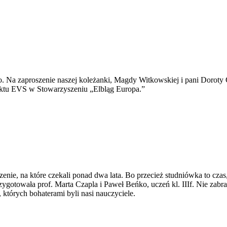
go. Na zaproszenie naszej koleżanki, Magdy Witkowskiej i pani Doroty 
ktu EVS w Stowarzyszeniu „Elbląg Europa.”
enie, na które czekali ponad dwa lata. Bo przecież studniówka to cza
przygotowała prof. Marta Czapla i Paweł Beńko, uczeń kl. IIIf. Nie za
których bohaterami byli nasi nauczyciele.