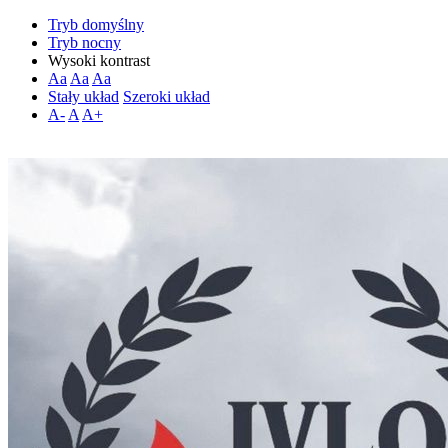
Tryb domyślny
Tryb nocny
Wysoki kontrast
Aa
Aa
Aa
Stały układ
Szeroki układ
A-
A
A+