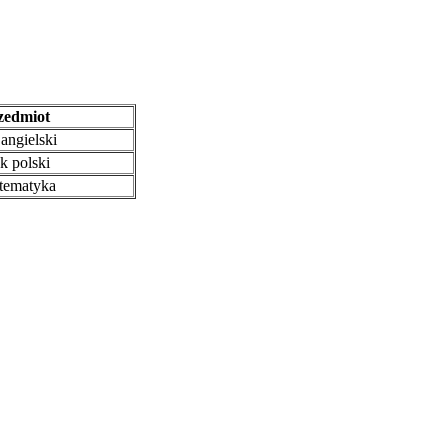
edmiot
angielski
k polski
ematyka