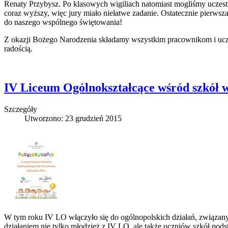
Renaty Przybysz. Po klasowych wigiliach natomiast mogliśmy uczest
coraz wyższy, więc jury miało niełatwe zadanie. Ostatecznie pierwsza
do naszego wspólnego świętowania!
Z okazji Bożego Narodzenia składamy wszystkim pracownikom i uczni
radością.
IV Liceum Ogólnokształcące wśród szkół 
Szczegóły
Utworzono: 23 grudzień 2015
W tym roku IV LO włączyło się do ogólnopolskich działań, związan
działaniem nie tylko młodzież z IV LO, ale także uczniów szkół pod