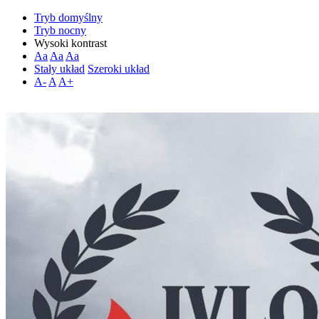
Tryb domyślny
Tryb nocny
Wysoki kontrast
Aa
Aa
Aa
Stały układ
Szeroki układ
A-
A
A+