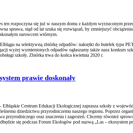
s ten rozpoczyna się już w naszym domu z każdym wyrzuconym przedmi
owna sprawa, stąd od lat szuka się rozwiązań, by zmniejszyć obciążen
 doskonałym surowcem wtórnym.
blągu na selektywną zbiórkę odpadów: nakrętki do butelek typu PET,
gacji wyżej wymienionych odpadów ogłaszamy także nasz konkurs szk
sługi szkoły. Zbiórka trwa do końca kwietnia 2020 r.
osystem prawie doskonały
 Elbląskie Centrum Edukacji Ekologicznej zaprasza szkoły z wojewó
h leśnemu dziedzictwu przyrodniczemu naszego regionu. Poprzez organ
twa przyrodniczego oraz znaczenia i zagrożeń. Chcemy również sprowo
ędzie się podczas Forum Ekologów pod nazwą „Las – ekosystem pr