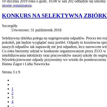
10 stycznia 2019 roku o godz. 10.00 w sali 202 odbędzie się szkolny
stronie organizatora
.
KONKURS NA SELEKTYWNĄ ZBIÓR
Szczegóły
Utworzono: 31 październik 2018
Selektywna zbiórka polega na segregowaniu odpadów. Proces ten ro
pokoleń, jak będzie wyglądać nasz portfel. Odpady to kosztowna spra
naszych odpadów tak naprawdę nie jest odpadem, lecz surowcem wt
Co roku bierzemy udział w konkursie organizowanym przez ZUO w El
zmobilizowania młodzieży oraz pracowników naszej szkoły do segr
Wyselekcjonowane odpady przynosimy we wtorki do pomieszczenia ob
Hanna Zagor i Lidia Nawrocka
Strona 3 z 9
1
2
3
4
...