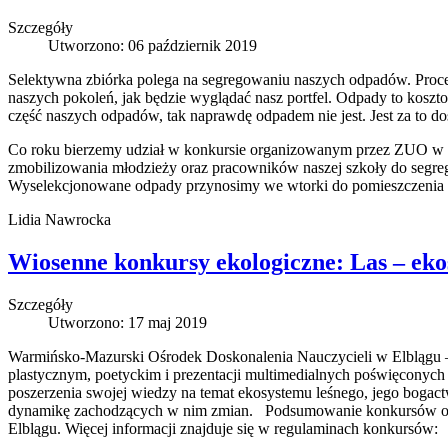
Szczegóły
Utworzono: 06 październik 2019
Selektywna zbiórka polega na segregowaniu naszych odpadów. Proce
naszych pokoleń, jak będzie wyglądać nasz portfel. Odpady to koszt
część naszych odpadów, tak naprawdę odpadem nie jest. Jest za to
Co roku bierzemy udział w konkursie organizowanym przez ZUO w El
zmobilizowania młodzieży oraz pracowników naszej szkoły do segre
Wyselekcjonowane odpady przynosimy we wtorki do pomieszczenia ob
Lidia Nawrocka
Wiosenne konkursy ekologiczne: Las – ek
Szczegóły
Utworzono: 17 maj 2019
Warmińsko-Mazurski Ośrodek Doskonalenia Nauczycieli w Elblągu –
plastycznym, poetyckim i prezentacji multimedialnych poświęconyc
poszerzenia swojej wiedzy na temat ekosystemu leśnego, jego bogac
dynamikę zachodzących w nim zmian. Podsumowanie konkursów odb
Elblągu. Więcej informacji znajduje się w regulaminach konkursów: