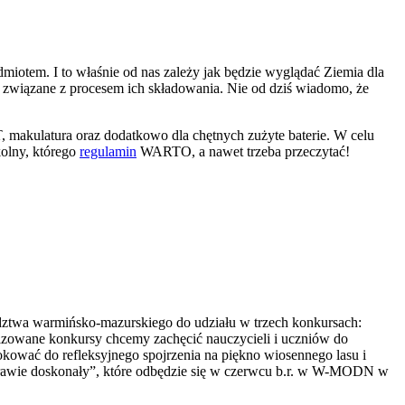
otem. I to właśnie od nas zależy jak będzie wyglądać Ziemia dla
ia związane z procesem ich składowania. Nie od dziś wiadomo, że
 makulatura oraz dodatkowo dla chętnych zużyte baterie. W celu
olny, którego
regulamin
WARTO, a nawet trzeba przeczytać!
dztwa warmińsko-mazurskiego do udziału w trzech konkursach:
izowane konkursy chcemy zachęcić nauczycieli i uczniów do
kować do refleksyjnego spojrzenia na piękno wiosennego lasu i
awie doskonały”, które odbędzie się w czerwcu b.r. w W-MODN w