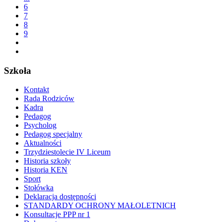
6
7
8
9
Szkoła
Kontakt
Rada Rodziców
Kadra
Pedagog
Psycholog
Pedagog specjalny
Aktualności
Trzydziestolecie IV Liceum
Historia szkoły
Historia KEN
Sport
Stołówka
Deklaracja dostępności
STANDARDY OCHRONY MAŁOLETNICH
Konsultacje PPP nr 1