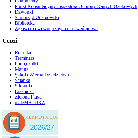
Dokumenty
Punkt Konsultacyjny Inspektora Ochrony Danych Osobowych
Dzwonki
Samorząd Uczniowski
Biblioteka
Zgłoszenia wewnętrznych naruszeń prawa
Uczeń
Rekrutacja
Terminarz
Podręczniki
Matura
Szkoła Wierna Dziedzictwu
Ścianka
Siłownia
Erasmus+
Zielona Flaga
mateMATURA