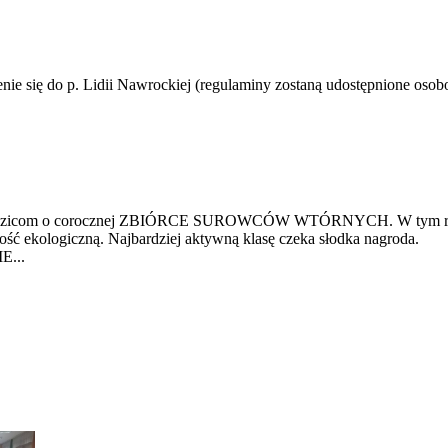
enie się do p. Lidii Nawrockiej (regulaminy zostaną udostępnione oso
rodzicom o corocznej ZBIÓRCE SUROWCÓW WTÓRNYCH. W tym roku pr
ść ekologiczną. Najbardziej aktywną klasę czeka słodka nagroda.
E...