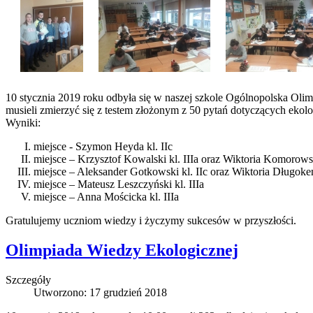
10 stycznia 2019 roku odbyła się w naszej szkole Ogólnopolska Olimpi
musieli zmierzyć się z testem złożonym z 50 pytań dotyczących ekolo
Wyniki:
miejsce - Szymon Heyda kl. IIc
miejsce – Krzysztof Kowalski kl. IIIa oraz Wiktoria Komorowsk
miejsce – Aleksander Gotkowski kl. IIc oraz Wiktoria Długoken
miejsce – Mateusz Leszczyński kl. IIIa
miejsce – Anna Mościcka kl. IIIa
Gratulujemy uczniom wiedzy i życzymy sukcesów w przyszłości.
Olimpiada Wiedzy Ekologicznej
Szczegóły
Utworzono: 17 grudzień 2018