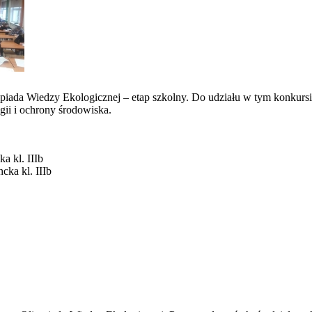
ada Wiedzy Ekologicznej – etap szkolny. Do udziału w tym konkursie zg
gii i ochrony środowiska.
a kl. IIIb
cka kl. IIIb