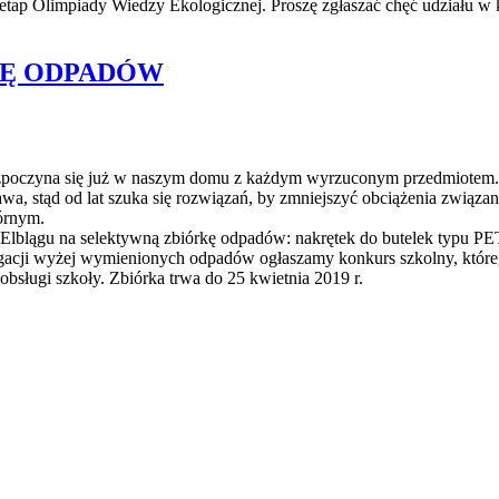
 etap Olimpiady Wiedzy Ekologicznej. Proszę zgłaszać chęć udziału w k
KĘ ODPADÓW
zpoczyna się już w naszym domu z każdym wyrzuconym przedmiotem. I 
wa, stąd od lat szuka się rozwiązań, by zmniejszyć obciążenia związa
órnym.
blągu na selektywną zbiórkę odpadów: nakrętek do butelek typu PET,
egacji wyżej wymienionych odpadów ogłaszamy konkurs szkolny, któr
sługi szkoły. Zbiórka trwa do 25 kwietnia 2019 r.