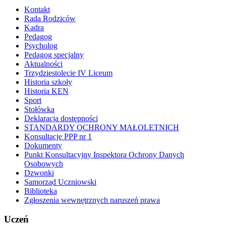
Kontakt
Rada Rodziców
Kadra
Pedagog
Psycholog
Pedagog specjalny
Aktualności
Trzydziestolecie IV Liceum
Historia szkoły
Historia KEN
Sport
Stołówka
Deklaracja dostępności
STANDARDY OCHRONY MAŁOLETNICH
Konsultacje PPP nr 1
Dokumenty
Punkt Konsultacyjny Inspektora Ochrony Danych
Osobowych
Dzwonki
Samorząd Uczniowski
Biblioteka
Zgłoszenia wewnętrznych naruszeń prawa
Uczeń