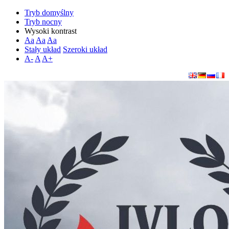
Tryb domyślny
Tryb nocny
Wysoki kontrast
Aa
Aa
Aa
Stały układ
Szeroki układ
A-
A
A+