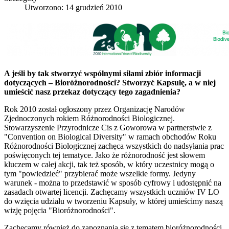
Utworzono: 14 grudzień 2010
A jeśli by tak stworzyć wspólnymi siłami zbiór informacji
dotyczących – Bioróżnorodności? Stworzyć Kapsułę, a w niej
umieścić nasz przekaz dotyczący tego zagadnienia?
Rok 2010 został ogłoszony przez Organizację Narodów
Zjednoczonych rokiem Różnorodności Biologicznej.
Stowarzyszenie Przyrodnicze Cis z Goworowa w partnerstwie z
"Convention on Biological Diversity" w ramach obchodów Roku
Różnorodności Biologicznej zachęca wszystkich do nadsyłania prac
poświęconych tej tematyce. Jako że różnorodność jest słowem
kluczem w całej akcji, tak też sposób, w który uczestnicy mogą o
tym "powiedzieć" przybierać może wszelkie formy. Jedyny
warunek - można to przedstawić w sposób cyfrowy i udostępnić na
zasadach otwartej licencji. Zachęcamy wszystkich uczniów IV LO
do wzięcia udziału w tworzeniu Kapsuły, w której umieścimy naszą
wizję pojęcia "Bioróżnorodności".
Zachęcamy również do zapoznania się z tematem bioróżnorodności