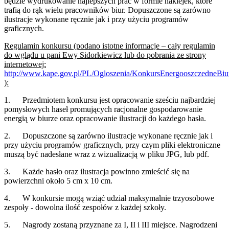
będzie wydrukowanie najlepszych prac w formie naklejek, które
trafią do rąk wielu pracowników biur. Dopuszczone są zarówno
ilustracje wykonane ręcznie jak i przy użyciu programów
graficznych.
Regulamin konkursu (podano istotne informacje – cały regulamin
do wglądu u pani Ewy Sidorkiewicz lub do pobrania ze strony
internetowej:
http://www.kape.gov.pl/PL/Ogloszenia/KonkursEnergooszczedneBiu
):
1. Przedmiotem konkursu jest opracowanie sześciu najbardziej
pomysłowych haseł promujących racjonalne gospodarowanie
energią w biurze oraz opracowanie ilustracji do każdego hasła.
2. Dopuszczone są zarówno ilustracje wykonane ręcznie jak i
przy użyciu programów graficznych, przy czym pliki elektroniczne
muszą być nadesłane wraz z wizualizacją w pliku JPG, lub pdf.
3. Każde hasło oraz ilustracja powinno zmieścić się na
powierzchni około 5 cm x 10 cm.
4. W konkursie mogą wziąć udział maksymalnie trzyosobowe
zespoły - dowolna ilość zespołów z każdej szkoły.
5. Nagrody zostaną przyznane za I, II i III miejsce. Nagrodzeni