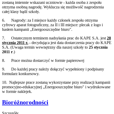
zostaną imiennie wskazani uczniowie - każda osoba z zespołu
otrzyma osobną nagrodę. Wyklucza się możliwość nagrodzenia
całej klasy bądź szkoły.
6. Nagrody: za I miejsce każdy członek zespołu otrzyma
cyfrowy aparat fotograficzny, za II i III miejsce: plecak z logo i
hasłem kampanii „Energooszczędne biuro".
7. Ostatecznym terminem nadsyłania prac do KAPE S.A. jest
28
stycznia 2011 r.
- decydująca jest data dostarczenia pracy do KAPE
S.A. (Uwaga termin wewnętrzny dla naszej szkoły to
25 stycznia
2011 r
.)
8. Prace można dostarczyć w formie papierowej
9. Do każdej pracy należy dołączyć wypełniony i podpisany
formularz konkursowy.
10. Najlepsze prace zostaną wykorzystane przy realizacji kampanii
promocyjno-edukacyjnej „Energooszczędne biuro" i wydrukowane
w formie naklejek.
Bioróżnorodności
Szczegóły