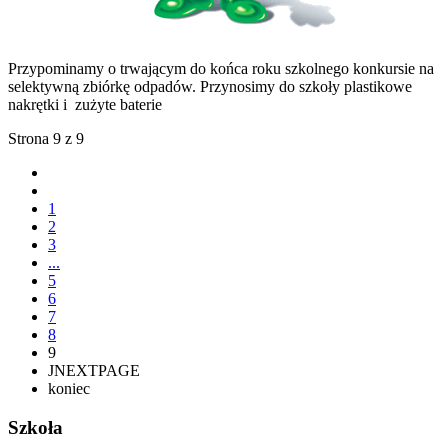
Przypominamy o trwającym do końca roku szkolnego konkursie na
selektywną zbiórkę odpadów. Przynosimy do szkoły plastikowe
nakrętki i zużyte baterie
Strona 9 z 9
1
2
3
...
5
6
7
8
9
JNEXTPAGE
koniec
Szkoła