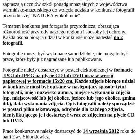
zapraszają uczniów szkół ponadgimnazjalnych z województwa
warmińsko-mazurskiego do wzięcia udziału w
konkursie fotografii
przyrodniczej "NATURA wokół mnie".
Tematem konkursu jest fotografia przyrodnicza, obrazująca
różnorodność przyrody naszego regionu i sposoby jej ochrony.
Każda osoba biorąca udział w konkursie może nadesłać
do 2
fotografii
.
Fotografie muszą być wykonane samodzielnie, nie mogą to być
prace, które były już nagradzane lub publikowane.
Fotografie należy dostarczyć w postaci elektronicznej
w formacie
JPG lub JPEG na płycie CD lub DVD oraz w wersji
papierowej w formacie 15x20 cm.
Każde zdjęcie biorące udział
w konkursie musi być opisane w następujący sposób: tytuł
fotografii, imię i nazwisko autora, miejsce wykonania zdjęcia
(np. miejscowość lub jej okolice, jezioro lub jego okolice, gmina
itd.), data wykonania zdjęcia.
Opis fotografii należy sporządzić
w postaci pliku tekstowego, odrębnie dla każdego zdjęcia,
identyfikującego je i dostarczyć wraz ze zdjęciem na płycie CD
lub DVD.
Prace konkursowe należy dostarczyć do
14 września 2012
roku do
pani Ewy Sidorkiewicz.