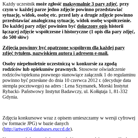
Każdy uczestnik
może zgłosić
maksymalnie 3 pary zdjęć
,
przy
czym w każdej parze jedno zdjęcie powinno przedstawiać
sytuację, widok, osobę etc. przed laty a drugie zdjęcie powinno
przedstawiać analogiczną sytuację, widok osobę współcześnie.
Do każdej pary zdjęć powinien być
dołączony opis
historii
łączącej zdjęcie współczesne i historyczne (1 opis dla pary zdjęć,
do 500 słów)
Zdjęcia powinny być opatrzone wspólnym dla każdej pary
zdjęć tytułem, nazwiskiem autora i adresem e-mail.
Osoby niepełnoletnie uczestniczą w konkursie za zgodą
rodziców lub opiekunów prawnych
. Stosowne oświadczenie
rodziców/opiekuna prawnego stanowiące załącznik 1 do regulaminu
powinno być przesłane do dnia 10 czerwca 2012 r. (decyduje data
stempla pocztowego) na adres : Lena Szymanek, Morski Instytut
Rybacki- Państwowy Instytut Badawczy, ul. Kołłątaja 1, 81-332
Gdynia.
Zdjęcia konkursowe wraz z opisem umieszczamy w wersji cyfrowej
(w formacie JPG) w bazie danych
(
http://artwei04.databases.euccd.de
).