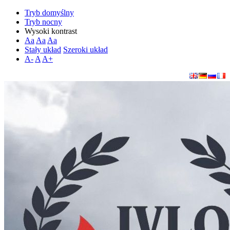
Tryb domyślny
Tryb nocny
Wysoki kontrast
Aa
Aa
Aa
Stały układ
Szeroki układ
A-
A
A+