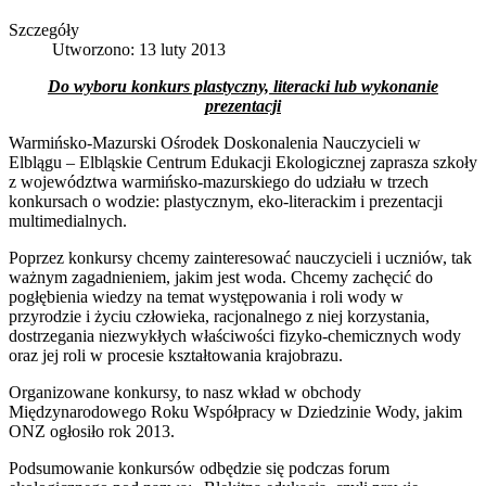
Szczegóły
Utworzono: 13 luty 2013
Do wyboru konkurs plastyczny, literacki lub wykonanie
prezentacji
Warmińsko-Mazurski Ośrodek Doskonalenia Nauczycieli w
Elblągu – Elbląskie Centrum Edukacji Ekologicznej zaprasza szkoły
z województwa warmińsko-mazurskiego do udziału w trzech
konkursach o wodzie: plastycznym, eko-literackim i prezentacji
multimedialnych.
Poprzez konkursy chcemy zainteresować nauczycieli i uczniów, tak
ważnym zagadnieniem, jakim jest woda. Chcemy zachęcić do
pogłębienia wiedzy na temat występowania i roli wody w
przyrodzie i życiu człowieka, racjonalnego z niej korzystania,
dostrzegania niezwykłych właściwości fizyko-chemicznych wody
oraz jej roli w procesie kształtowania krajobrazu.
Organizowane konkursy, to nasz wkład w obchody
Międzynarodowego Roku Współpracy w Dziedzinie Wody, jakim
ONZ ogłosiło rok 2013.
Podsumowanie konkursów odbędzie się podczas forum