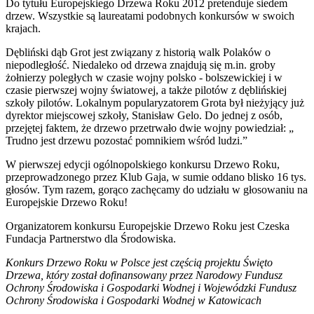
Do tytułu Europejskiego Drzewa Roku 2012 pretenduje siedem
drzew. Wszystkie są laureatami podobnych konkursów w swoich
krajach.
Dębliński dąb Grot jest związany z historią walk Polaków o
niepodległość. Niedaleko od drzewa znajdują się m.in. groby
żołnierzy poległych w czasie wojny polsko - bolszewickiej i w
czasie pierwszej wojny światowej, a także pilotów z dęblińskiej
szkoły pilotów. Lokalnym popularyzatorem Grota był nieżyjący już
dyrektor miejscowej szkoły, Stanisław Gelo. Do jednej z osób,
przejętej faktem, że drzewo przetrwało dwie wojny powiedział: „
Trudno jest drzewu pozostać pomnikiem wśród ludzi.”
W pierwszej edycji ogólnopolskiego konkursu Drzewo Roku,
przeprowadzonego przez Klub Gaja, w sumie oddano blisko 16 tys.
głosów. Tym razem, gorąco zachęcamy do udziału w głosowaniu na
Europejskie Drzewo Roku!
Organizatorem konkursu Europejskie Drzewo Roku jest Czeska
Fundacja Partnerstwo dla Środowiska.
Konkurs Drzewo Roku w Polsce jest częścią projektu Święto
Drzewa, który został dofinansowany przez Narodowy Fundusz
Ochrony Środowiska i Gospodarki Wodnej i Wojewódzki Fundusz
Ochrony Środowiska i Gospodarki Wodnej w Katowicach