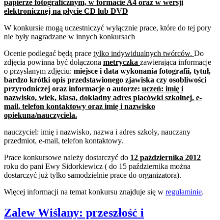
papierze fotograficznym, w formacie A4 oraz w wersji
elektronicznej na płycie CD lub DVD
W konkursie mogą uczestniczyć wyłącznie prace, które do tej pory
nie były nagradzane w innych konkursach
Ocenie podlegać będą prace
tylko indywidualnych twórców.
Do
zdjęcia powinna być dołączona
metryczka
zawierająca informacje
o przysłanym zdjęciu:
miejsce i data wykonania fotografii, tytuł,
bardzo krótki opis
przedstawionego zjawiska czy osobliwości
przyrodniczej oraz informacje o autorze:
uczeń: imię i
nazwisko, wiek, klasa, dokładny adres placówki szkolnej, e-
mail, telefon kontaktowy oraz imię i nazwisko
opiekuna/nauczyciela.
nauczyciel: imię i nazwisko, nazwa i adres szkoły, nauczany
przedmiot, e-mail, telefon kontaktowy.
Prace konkursowe należy dostarczyć do
12 października 2012
roku do pani Ewy Sidorkiewicz ( do 15 października można
dostarczyć już tylko samodzielnie prace do organizatora).
Więcej informacji na temat konkursu znajduje się w
regulaminie
.
Zalew Wiślany: przeszłość i