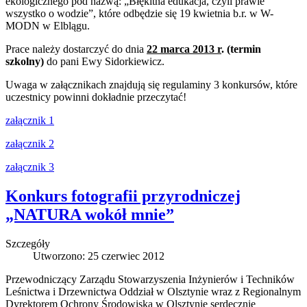
ekologicznego pod nazwą: „Błękitna edukacja, czyli prawie
wszystko o wodzie”, które odbędzie się 19 kwietnia b.r. w W-
MODN w Elblągu.
Prace należy dostarczyć do dnia
22 marca 2013 r
. (termin
szkolny)
do pani Ewy Sidorkiewicz.
Uwaga w załącznikach znajdują się regulaminy 3 konkursów, które
uczestnicy powinni dokładnie przeczytać!
załącznik 1
załącznik 2
załącznik 3
Konkurs fotografii przyrodniczej
„NATURA wokół mnie”
Szczegóły
Utworzono: 25 czerwiec 2012
Przewodniczący Zarządu Stowarzyszenia Inżynierów i Techników
Leśnictwa i Drzewnictwa Oddział w Olsztynie wraz z Regionalnym
Dyrektorem Ochrony Środowiska w Olsztynie serdecznie