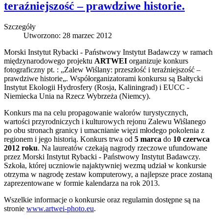
teraźniejszość – prawdziwe historie.
Szczegóły
Utworzono: 28 marzec 2012
Morski Instytut Rybacki - Państwowy Instytut Badawczy w ramach
międzynarodowego projektu
ARTWEI
organizuje konkurs
fotograficzny pt. : „Zalew Wiślany: przeszłość i teraźniejszość –
prawdziwe historie„. Współorganizatorami konkursu są Bałtycki
Instytut Ekologii Hydrosfery (Rosja, Kaliningrad) i EUCC -
Niemiecka Unia na Rzecz Wybrzeża (Niemcy).
Konkurs ma na celu propagowanie walorów turystycznych,
wartości przyrodniczych i kulturowych rejonu Zalewu Wiślanego
po obu stronach granicy i umacnianie więzi młodego pokolenia z
regionem i jego historią. Konkurs trwa od
5 marca
do
10 czerwca
2012 roku
. Na laureatów czekają nagrody rzeczowe ufundowane
przez Morski Instytut Rybacki - Państwowy Instytut Badawczy.
Szkoła, której uczniowie najaktywniej wezmą udział w konkursie
otrzyma w nagrodę zestaw komputerowy, a najlepsze prace zostaną
zaprezentowane w formie kalendarza na rok 2013.
Wszelkie informacje o konkursie oraz regulamin dostępne są na
stronie
www.artwei-photo.eu
.