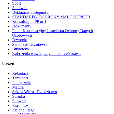
Sport
Stołówka
Deklaracja dostępności
STANDARDY OCHRONY MAŁOLETNICH
Konsultacje PPP nr 1
Dokumenty
Punkt Konsultacyjny Inspektora Ochrony Danych
Osobowych
Dzwonki
Samorząd Uczniowski
Biblioteka
Zgłoszenia wewnętrznych naruszeń prawa
Uczeń
Rekrutacja
Terminarz
Podręczniki
Matura
Szkoła Wierna Dziedzictwu
Ścianka
Siłownia
Erasmus+
Zielona Flaga