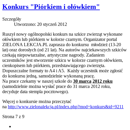
Konkurs "Piórkiem i ołówkiem"
Szczegóły
Utworzono: 20 styczeń 2012
Ruszył nowy ogólnopolski konkurs na szkice zwierząt wykonane
ołówkiem lub piórkiem w kolorze czarnym. Organizator portal
ZIELONA LEKCJA.PL zaprasza do konkursu młodzież (13-20
lat) oraz dorosłych (od 21 lat). Na autorów najciekawszych szkiców
czekają niepowtarzalne, artystyczne nagrody. Zadaniem
uczestników jest stworzenie szkicu w kolorze czarnym ołówkiem,
cienkopisem lub piórkiem, przedstawiającego zwierzęta.
Dopuszczalne formaty to A4 i A5. Każdy uczestnik może zgłosić
do konkursu jedną, samodzielnie wykonaną pracę.
Na prace czekamy w naszej szkole do
30 marca
2012 roku
(samodzielnie można wysłać prace do 31 marca 2012 roku,
decyduje data stempla pocztowego).
Więcej o konkursie można przeczytać
na
http://www.zielonalekcja.pl/index.php?mod=konkurs&id=9211
Strona 7 z 9